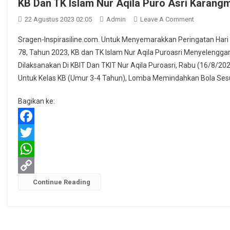
KB Dan TK Islam Nur Aqila Puro Asri Karang
On
22 Agustus 2023 02:05
Admin
Leave A Comment
KB
Sragen-Inspirasiline.com. Untuk Menyemarakkan Peringatan Har
Dan
78, Tahun 2023, KB dan TK Islam Nur Aqila Puroasri Menyelen
TK
Dilaksanakan Di KBIT Dan TKIT Nur Aqila Puroasri, Rabu (16/8/
Islam
Untuk Kelas KB (Umur 3-4 Tahun), Lomba Memindahkan Bola Sesua
Nur
Aqila
Bagikan ke:
Puro
Asri
Karangmala
Facebook
Sragen
Twitter
Ikuti
Lomba
WhatsApp
17an
Copy
Continue Reading
Link