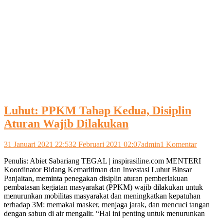
Luhut: PPKM Tahap Kedua, Disiplin
Aturan Wajib Dilakukan
pada
31 Januari 2021 22:53
2 Februari 2021 02:07
admin
1 Komentar
Luhut:
Penulis: Abiet Sabariang TEGAL | inspirasiline.com MENTERI
PPKM
Koordinator Bidang Kemaritiman dan Investasi Luhut Binsar
Tahap
Panjaitan, meminta penegakan disiplin aturan pemberlakuan
Kedua
pembatasan kegiatan masyarakat (PPKM) wajib dilakukan untuk
Disipli
menurunkan mobilitas masyarakat dan meningkatkan kepatuhan
Aturan
terhadap 3M: memakai masker, menjaga jarak, dan mencuci tangan
Wajib
dengan sabun di air mengalir. “Hal ini penting untuk menurunkan
Dilaku