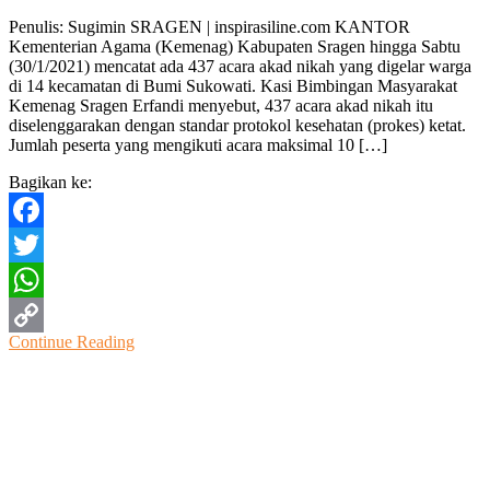
Di
Penulis: Sugimin SRAGEN | inspirasiline.com KANTOR
Srage
Kementerian Agama (Kemenag) Kabupaten Sragen hingga Sabtu
437
(30/1/2021) mencatat ada 437 acara akad nikah yang digelar warga
Akad
di 14 kecamatan di Bumi Sukowati. Kasi Bimbingan Masyarakat
Nika
Kemenag Sragen Erfandi menyebut, 437 acara akad nikah itu
Haru
diselenggarakan dengan standar protokol kesehatan (prokes) ketat.
Terap
Jumlah peserta yang mengikuti acara maksimal 10 […]
Proto
Keseh
Bagikan ke:
Ketat
Facebook
Twitter
WhatsApp
Continue Reading
Copy
Link