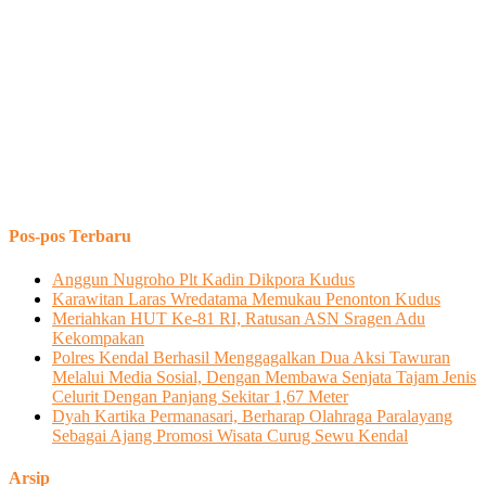
Pos-pos Terbaru
Anggun Nugroho Plt Kadin Dikpora Kudus
Karawitan Laras Wredatama Memukau Penonton Kudus
Meriahkan HUT Ke-81 RI, Ratusan ASN Sragen Adu
Kekompakan
Polres Kendal Berhasil Menggagalkan Dua Aksi Tawuran
Melalui Media Sosial, Dengan Membawa Senjata Tajam Jenis
Celurit Dengan Panjang Sekitar 1,67 Meter
Dyah Kartika Permanasari, Berharap Olahraga Paralayang
Sebagai Ajang Promosi Wisata Curug Sewu Kendal
Arsip