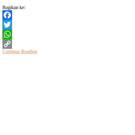
Tangis
Bagikan ke:
Facebook
Twitter
WhatsApp
Continue Reading
Copy
Link