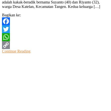
adalah kakak-beradik bernama Suyanto (40) dan Riyanto (32),
Terima
warga Desa Katelan, Kecamatan Tangen. Kedua keluarga […]
Santun
Jasa
Bagikan ke:
Raharj
Facebook
Twitter
WhatsApp
Continue Reading
Copy
Link