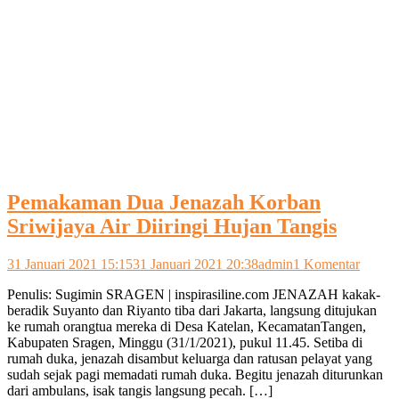
Pemakaman Dua Jenazah Korban
Sriwijaya Air Diiringi Hujan Tangis
pada
31 Januari 2021 15:15
31 Januari 2021 20:38
admin
1 Komentar
Pemak
Penulis: Sugimin SRAGEN | inspirasiline.com JENAZAH kakak-
Dua
beradik Suyanto dan Riyanto tiba dari Jakarta, langsung ditujukan
Jenaza
ke rumah orangtua mereka di Desa Katelan, KecamatanTangen,
Korba
Kabupaten Sragen, Minggu (31/1/2021), pukul 11.45. Setiba di
Sriwij
rumah duka, jenazah disambut keluarga dan ratusan pelayat yang
Air
sudah sejak pagi memadati rumah duka. Begitu jenazah diturunkan
Diiring
dari ambulans, isak tangis langsung pecah. […]
Hujan