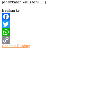
penambahan kasus baru […]
Bagikan ke:
Facebook
Twitter
WhatsApp
Continue Reading
Copy
Link