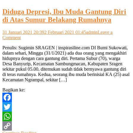
Diduga Depresi, Ibu Muda Gantung Diri
di Atas Sumur Belakang Rumahnya
31 Januari 2021 20:39
2 Februari 2021 01:45
admin
Leave a
on
Comment
Diduga
Penulis: Sugimin SRAGEN | inspirasiline.com DI Bumi Sukowati,
Depresi,
dalam sehari, Minggu (31/1/2021) ada dua orang yang mengakhiri
Ibu
hidupnya dengan cara gantung diri. Pertama Subur (70), warga
Muda
Desa Banyurip, Kecamatan Sambungmacan, Kabupaten Sragen
Gantung
sekitar pukul 05.00, ditemukan sudah tidak bernyawa gantung diri
Diri
di teras rumahnya. Kedua, seorang ibu muda berinisial KA (25) asal
di
Kecamatan Ngrampal, sekitar […]
Atas
Sumur
Bagikan ke:
Belakang
Rumahnya
Facebook
Twitter
WhatsApp