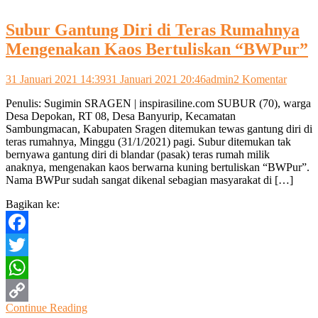
Subur Gantung Diri di Teras Rumahnya
Mengenakan Kaos Bertuliskan “BWPur”
pada
31 Januari 2021 14:39
31 Januari 2021 20:46
admin
2 Komentar
Subur
Penulis: Sugimin SRAGEN | inspirasiline.com SUBUR (70), warga
Gantu
Desa Depokan, RT 08, Desa Banyurip, Kecamatan
Diri
Sambungmacan, Kabupaten Sragen ditemukan tewas gantung diri di
di
teras rumahnya, Minggu (31/1/2021) pagi. Subur ditemukan tak
Teras
bernyawa gantung diri di blandar (pasak) teras rumah milik
Rumah
anaknya, mengenakan kaos berwarna kuning bertuliskan “BWPur”.
Menge
Nama BWPur sudah sangat dikenal sebagian masyarakat di […]
Kaos
Bertul
Bagikan ke:
“BWPu
Facebook
Twitter
WhatsApp
Continue Reading
Copy