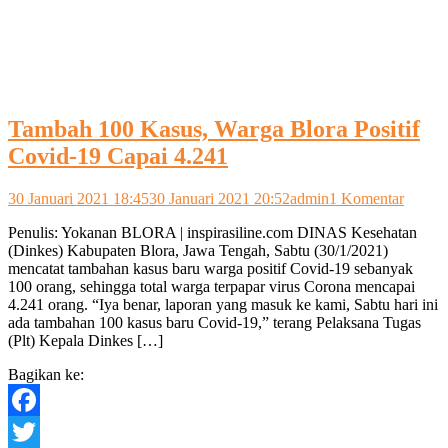
Tambah 100 Kasus, Warga Blora Positif
Covid-19 Capai 4.241
pada
30 Januari 2021 18:45
30 Januari 2021 20:52
admin
1 Komentar
Tamba
Penulis: Yokanan BLORA | inspirasiline.com DINAS Kesehatan
100
(Dinkes) Kabupaten Blora, Jawa Tengah, Sabtu (30/1/2021)
Kasus,
mencatat tambahan kasus baru warga positif Covid-19 sebanyak
Warga
100 orang, sehingga total warga terpapar virus Corona mencapai
Blora
4.241 orang. “Iya benar, laporan yang masuk ke kami, Sabtu hari ini
Positif
ada tambahan 100 kasus baru Covid-19,” terang Pelaksana Tugas
Covid-
(Plt) Kepala Dinkes […]
19
Capai
Bagikan ke:
4.241
Facebook