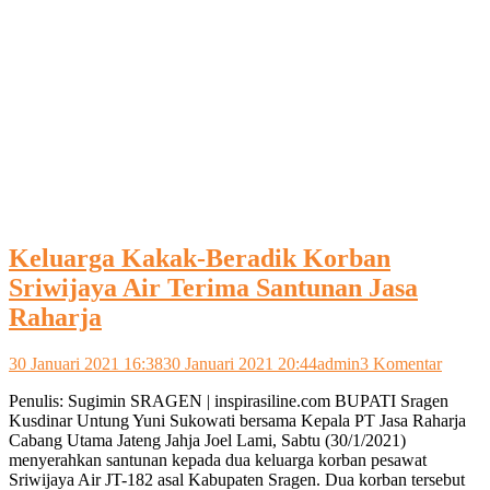
Keluarga Kakak-Beradik Korban
Sriwijaya Air Terima Santunan Jasa
Raharja
pada
30 Januari 2021 16:38
30 Januari 2021 20:44
admin
3 Komentar
Keluar
Penulis: Sugimin SRAGEN | inspirasiline.com BUPATI Sragen
Kakak
Kusdinar Untung Yuni Sukowati bersama Kepala PT Jasa Raharja
Beradi
Cabang Utama Jateng Jahja Joel Lami, Sabtu (30/1/2021)
Korba
menyerahkan santunan kepada dua keluarga korban pesawat
Sriwij
Sriwijaya Air JT-182 asal Kabupaten Sragen. Dua korban tersebut
Air