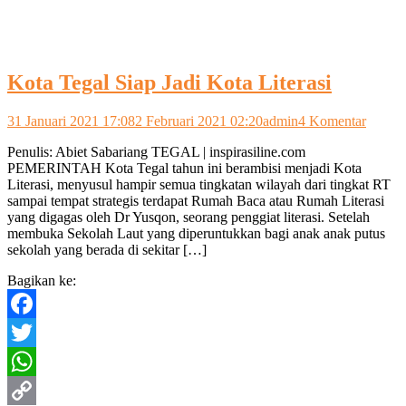
Kota Tegal Siap Jadi Kota Literasi
pada
31 Januari 2021 17:08
2 Februari 2021 02:20
admin
4 Komentar
Kota
Penulis: Abiet Sabariang TEGAL | inspirasiline.com
Tegal
PEMERINTAH Kota Tegal tahun ini berambisi menjadi Kota
Siap
Literasi, menyusul hampir semua tingkatan wilayah dari tingkat RT
Jadi
sampai tempat strategis terdapat Rumah Baca atau Rumah Literasi
Kota
yang digagas oleh Dr Yusqon, seorang penggiat literasi. Setelah
Literas
membuka Sekolah Laut yang diperuntukkan bagi anak anak putus
sekolah yang berada di sekitar […]
Bagikan ke:
Facebook
Twitter
WhatsApp