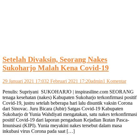
Setelah Divaksin, Seorang Nakes
Sukoharjo Malah Kena Covid-19
pada
29 Januari 2021 17:03
2 Februari 2021 17:20
admin
1 Komentar
Setela
Penulis: Supriyani SUKOHARJO | inspirasiline.com SEORANG
Divaks
tenaga kesehatan (nakes) Kabupaten Sukoharjo terkonfirmasi positif
Seoran
Covid-19, justru setelah beberapa hari lalu disuntik vaksin Corona
Nakes
dari Sinovac. Juru Bicara (Jubir) Satgas Covid-19 Kabupaten
Sukoha
Sukoharjo dr Yunia Wahdiyati mengatakan, satu nakes terkonfirmasi
Malah
positif Covid-19 dari laporan pengaduan Kejadian Ikutan Pasca-
Kena
Imunisasi (KIPI). Yunia meyakini nakes tersebut dalam masa
Covid-
inkubasi virus Corona pada saat […]
19