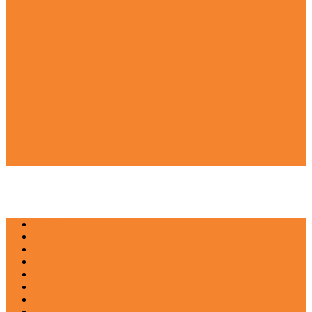
NEWS
EDUKASI
ENTERTAINMENT
IMPRESI
INOVASI
INSPIRASIANA
KULINER
NGASO