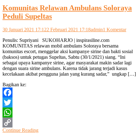
Komunitas Relawan Ambulans Soloraya
Peduli Supeltas
pada
30 Januari 2021 17:12
2 Februari 2021 17:18
admin
1 Komentar
Komun
Penulis: Supriyani SUKOHARJO | inspirasiline.com
Relaw
KOMUNITAS relawan mobil ambulans Soloraya bersama
Ambul
komunitas escort, menggelar aksi kampanye sirine dan bakti sosial
Solora
(baksos) untuk petugas Supeltas, Sabtu (30/1/2021) siang. “Ini
Peduli
sebagai upaya kampanye sirine, agar masyarakat makin sadar lagi
Supelt
dengan suara sirine ambulans. Karena tidak jarang terjadi kasus
kecelakaan akibat pengguna jalan yang kurang sadar,” ungkap […]
Bagikan ke:
Facebook
Twitter
WhatsApp
Continue Reading
Copy