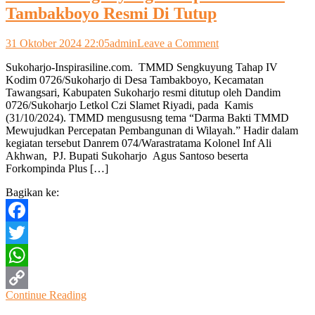
Tambakboyo Resmi Di Tutup
on
31 Oktober 2024 22:05
admin
Leave a Comment
TMMD
Sukoharjo-Inspirasiline.com. TMMD Sengkuyung Tahap IV
Sengkuyung
Kodim 0726/Sukoharjo di Desa Tambakboyo, Kecamatan
Tahap
Tawangsari, Kabupaten Sukoharjo resmi ditutup oleh Dandim
IV
0726/Sukoharjo Letkol Czi Slamet Riyadi, pada Kamis
Di
(31/10/2024). TMMD mengususng tema “Darma Bakti TMMD
Desa
Mewujudkan Percepatan Pembangunan di Wilayah.” Hadir dalam
Tambakboyo
kegiatan tersebut Danrem 074/Warastratama Kolonel Inf Ali
Resmi
Akhwan, PJ. Bupati Sukoharjo Agus Santoso beserta
Di
Forkompinda Plus […]
Tutup
Bagikan ke:
Facebook
Twitter
WhatsApp
Continue Reading
Copy