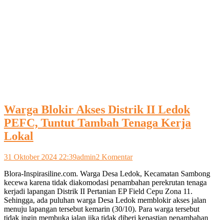
Warga Blokir Akses Distrik II Ledok
PEFC, Tuntut Tambah Tenaga Kerja
Lokal
pada
31 Oktober 2024 22:39
admin
2 Komentar
Warga
Blora-Inspirasiline.com. Warga Desa Ledok, Kecamatan Sambong
Blokir
kecewa karena tidak diakomodasi penambahan perekrutan tenaga
Akses
kerjadi lapangan Distrik II Pertanian EP Field Cepu Zona 11.
Distrik
Sehingga, ada puluhan warga Desa Ledok memblokir akses jalan
II
menuju lapangan tersebut kemarin (30/10). Para warga tersebut
Ledok
tidak ingin membuka jalan jika tidak diberi kepastian penambahan
PEFC,