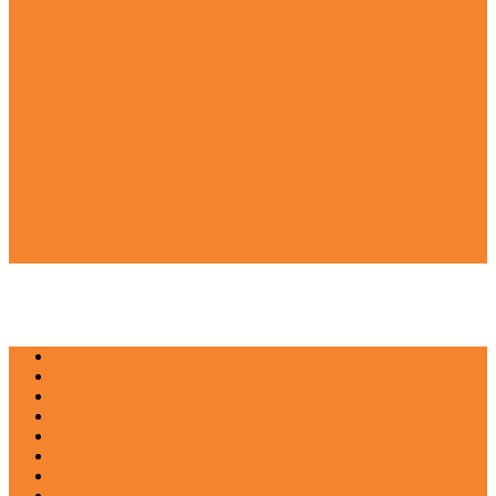
NEWS
EDUKASI
ENTERTAINMENT
IMPRESI
INOVASI
INSPIRASIANA
KULINER
NGASO