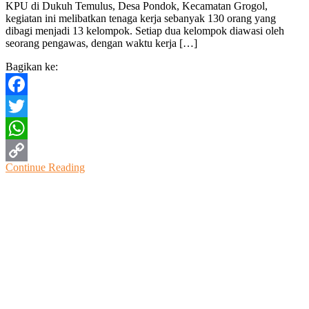
KPU di Dukuh Temulus, Desa Pondok, Kecamatan Grogol,
Surat
kegiatan ini melibatkan tenaga kerja sebanyak 130 orang yang
Suara
dibagi menjadi 13 kelompok. Setiap dua kelompok diawasi oleh
Pemilu
seorang pengawas, dengan waktu kerja […]
Bagikan ke:
Facebook
Twitter
WhatsApp
Continue Reading
Copy
Link