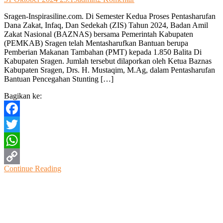
Cegah
Sragen-Inspirasiline.com. Di Semester Kedua Proses Pentasharufan
Stunting
Dana Zakat, Infaq, Dan Sedekah (ZIS) Tahun 2024, Badan Amil
Di
Zakat Nasional (BAZNAS) bersama Pemerintah Kabupaten
Kabupaten
(PEMKAB) Sragen telah Mentasharufkan Bantuan berupa
Sragen,
Pemberian Makanan Tambahan (PMT) kepada 1.850 Balita Di
Baznas
Kabupaten Sragen. Jumlah tersebut dilaporkan oleh Ketua Baznas
Bersama
Kabupaten Sragen, Drs. H. Mustaqim, M.Ag, dalam Pentasharufan
Pemkab
Bantuan Pencegahan Stunting […]
Sragen
Beri
Bagikan ke:
Bantuan
PMT
bagi
Facebook
Balita
Twitter
WhatsApp
Continue Reading
Copy
Link