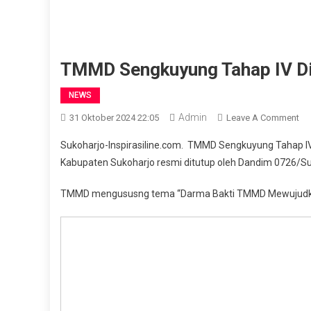
TMMD Sengkuyung Tahap IV Di
NEWS
Admin
On
31 Oktober 2024 22:05
Leave A Comment
T
Sukoharjo-Inspirasiline.com. TMMD Sengkuyung Tahap 
Se
Kabupaten Sukoharjo resmi ditutup oleh Dandim 0726/Suk
Ta
IV
TMMD mengususng tema “Darma Bakti TMMD Mewujudka
Di
De
Ta
Re
Di
Tu