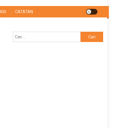
KSI
CATATAN
Cari
untuk: