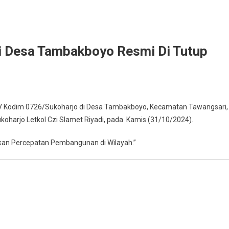
 Desa Tambakboyo Resmi Di Tutup
MMD
IV Kodim 0726/Sukoharjo di Desa Tambakboyo, Kecamatan Tawangsari,
ngkuyung
oharjo Letkol Czi Slamet Riyadi, pada Kamis (31/10/2024).
hap
n Percepatan Pembangunan di Wilayah.”
sa
mbakboyo
smi
tup