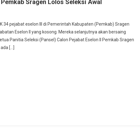
III Pemkab Sragen Lolos Seleksi Awal
u
K 34 pejabat eselon III di Pemerintah Kabupaten (Pemkab) Sragen
n
jabatan Eselon II yang kosong. Mereka selanjutnya akan bersaing
ua Panitia Seleksi (Pansel) Calon Pejabat Eselon II Pemkab Sragen
 ada […]
at
n
ab
n
si