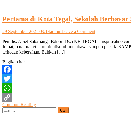
Pertama di Kota Tegal, Sekolah Berbaya
on
29 September 2021 09:14
admin
Leave a Comment
Pertama
Penulis: Abiet Sabariang | Editor: Dwi NR TEGAL | inspirasiline.co
di
Jumat, para orangtua murid disuruh membawa sampah plastik. SAMPA
Kota
terhadap kebersihan. Bahkan […]
Tegal,
Sekolah
Bagikan ke:
Berbayar
Sampah
Facebook
Twitter
WhatsApp
Continue Reading
Copy
Cari
untuk:
Link