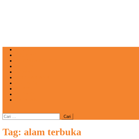
NEWS
EDUKASI
ENTERTAINMENT
IMPRESI
INOVASI
INSPIRASIANA
KULINER
NGASO
REDAKSI
CATATAN
site mode button
Cari
untuk:
Tag:
alam terbuka