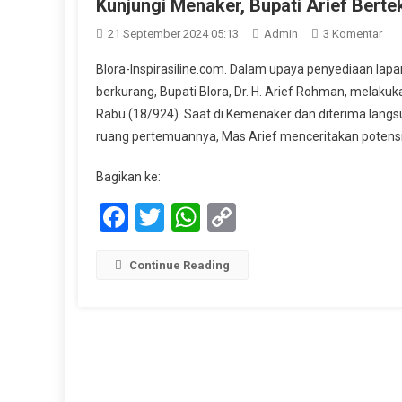
Kunjungi Menaker, Bupati Arief Bert
Pad
21 September 2024 05:13
Admin
3 Komentar
Kun
Blora-Inspirasiline.com. Dalam upaya penyediaan lap
Men
berkurang, Bupati Blora, Dr. H. Arief Rohman, melaku
Bup
Rabu (18/924). Saat di Kemenaker dan diterima langsu
Arie
ruang pertemuannya, Mas Arief menceritakan potensi
Ber
Kur
Bagikan ke:
Ang
Pen
Facebook
Twitter
WhatsApp
Copy
Di
Link
Blo
Continue Reading