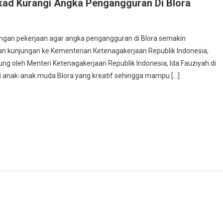
ekad Kurangi Angka Pengangguran Di Blora
a
jungi
angan pekerjaan agar angka pengangguran di Blora semakin
aker,
kan kunjungan ke Kementerian Ketenagakerjaan Republik Indonesia,
ati
ng oleh Menteri Ketenagakerjaan Republik Indonesia, Ida Fauziyah di
f
 anak-anak muda Blora yang kreatif sehingga mampu […]
tekad
angi
ka
gangguran
ra