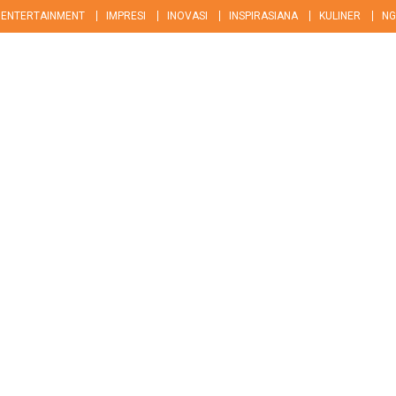
ENTERTAINMENT
IMPRESI
INOVASI
INSPIRASIANA
KULINER
NG