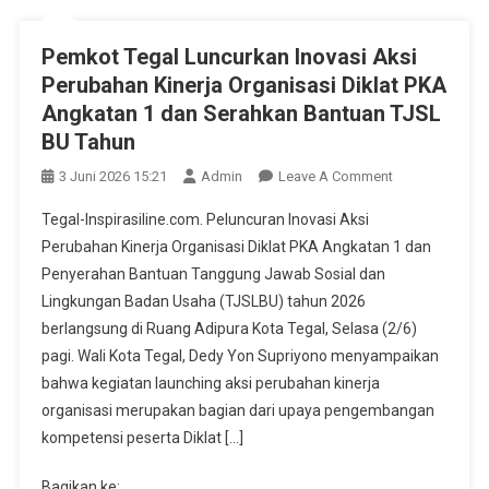
Pemkot Tegal Luncurkan Inovasi Aksi
Perubahan Kinerja Organisasi Diklat PKA
Angkatan 1 dan Serahkan Bantuan TJSL
BU Tahun
On
3 Juni 2026 15:21
Admin
Leave A Comment
Pemkot
Tegal-Inspirasiline.com. Peluncuran Inovasi Aksi
Tegal
Perubahan Kinerja Organisasi Diklat PKA Angkatan 1 dan
Luncurkan
Penyerahan Bantuan Tanggung Jawab Sosial dan
Inovasi
Lingkungan Badan Usaha (TJSLBU) tahun 2026
Aksi
Perubahan
berlangsung di Ruang Adipura Kota Tegal, Selasa (2/6)
Kinerja
pagi. Wali Kota Tegal, Dedy Yon Supriyono menyampaikan
Organisasi
bahwa kegiatan launching aksi perubahan kinerja
Diklat
organisasi merupakan bagian dari upaya pengembangan
PKA
kompetensi peserta Diklat […]
Angkatan
1
Bagikan ke: