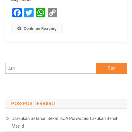
Dan
Facebook
Twitter
WhatsApp
Copy
Serahkan
Bantuan
Link
TJSL
Continue Reading
BU
Tahun
Cari
untuk:
POS-POS TERBARU
Dilakukan Setahun Sekali, KUA Purwodadi Lakukan Bersih
Masjid