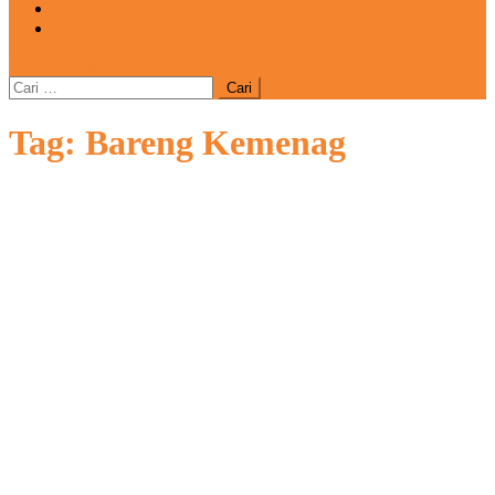
REDAKSI
CATATAN
site mode button
Cari
untuk:
Tag:
Bareng Kemenag