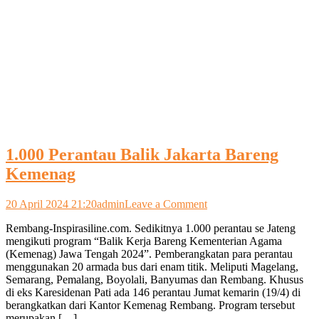
1.000 Perantau Balik Jakarta Bareng
Kemenag
on
20 April 2024 21:20
admin
Leave a Comment
1.000
Rembang-Inspirasiline.com. Sedikitnya 1.000 perantau se Jateng
Perantau
mengikuti program “Balik Kerja Bareng Kementerian Agama
Balik
(Kemenag) Jawa Tengah 2024”. Pemberangkatan para perantau
Jakarta
menggunakan 20 armada bus dari enam titik. Meliputi Magelang,
Bareng
Semarang, Pemalang, Boyolali, Banyumas dan Rembang. Khusus
Kemenag
di eks Karesidenan Pati ada 146 perantau Jumat kemarin (19/4) di
berangkatkan dari Kantor Kemenag Rembang. Program tersebut
merupakan […]