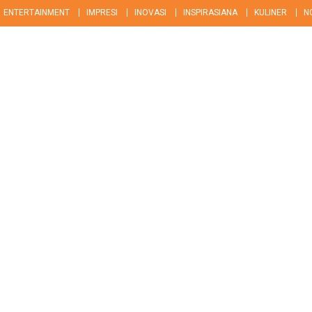
ENTERTAINMENT
IMPRESI
INOVASI
INSPIRASIANA
KULINER
N