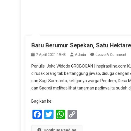
Baru Berumur Sepekan, Satu Hektare
On
7 April 2021 19:43
Admin
Leave A Comment
Ba
Penulis: Joko Widodo GROBOGAN | inspirasiline.com 
Be
dirusak orang tak bertanggung jawab, diduga dengan c
Se
dan Sugi Sarmanto, ketiganya warga Pendem, Desa M
Sa
dan Saeroji melihat-lihat tanaman padinya itu sudah d
He
Ta
Bagikan ke:
Pa
Di
Facebook
Twitter
WhatsApp
Copy
Or
Link
Continue Reading