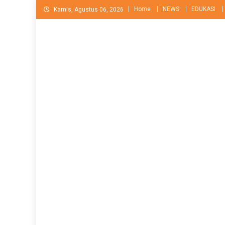
Skip
Home
NEWS
EDUKASI
Kamis, Agustus 06, 2026
to
content