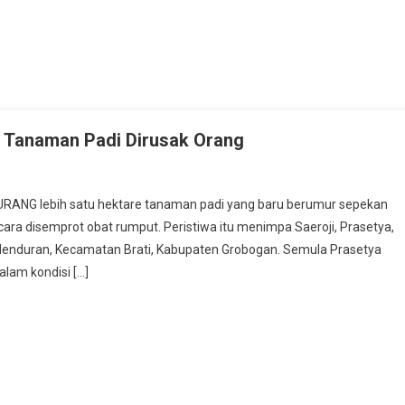
 Tanaman Padi Dirusak Orang
ru
KURANG lebih satu hektare tanaman padi yang baru berumur sepekan
rumur
ara disemprot obat rumput. Peristiwa itu menimpa Saeroji, Prasetya,
pekan,
enduran, Kecamatan Brati, Kabupaten Grobogan. Semula Prasetya
tu
alam kondisi […]
ktare
naman
di
rusak
ang