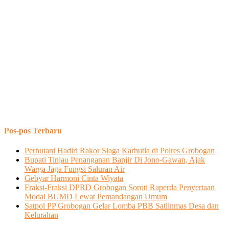
Pos-pos Terbaru
Perhutani Hadiri Rakor Siaga Karhutla di Polres Grobogan
Bupati Tinjau Penanganan Banjir Di Jono-Gawan, Ajak
Warga Jaga Fungsi Saluran Air
Gebyar Harmoni Cinta Wiyata
Fraksi-Fraksi DPRD Grobogan Soroti Raperda Penyertaan
Modal BUMD Lewat Pemandangan Umum
Satpol PP Grobogan Gelar Lomba PBB Satlinmas Desa dan
Kelurahan