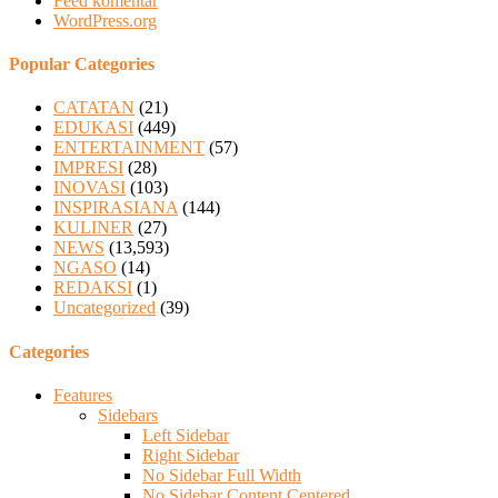
Feed komentar
WordPress.org
Popular Categories
CATATAN
(21)
EDUKASI
(449)
ENTERTAINMENT
(57)
IMPRESI
(28)
INOVASI
(103)
INSPIRASIANA
(144)
KULINER
(27)
NEWS
(13,593)
NGASO
(14)
REDAKSI
(1)
Uncategorized
(39)
Categories
Features
Sidebars
Left Sidebar
Right Sidebar
No Sidebar Full Width
No Sidebar Content Centered