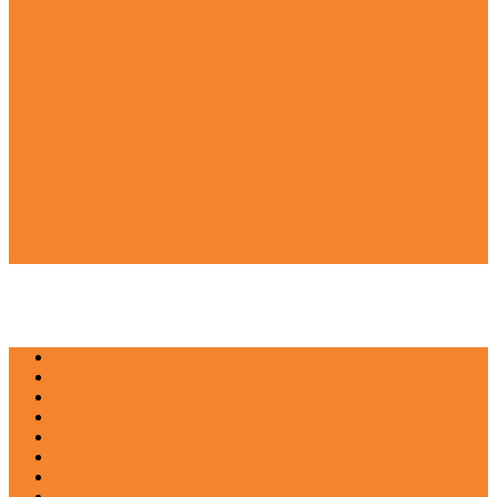
NEWS
EDUKASI
ENTERTAINMENT
IMPRESI
INOVASI
INSPIRASIANA
KULINER
NGASO