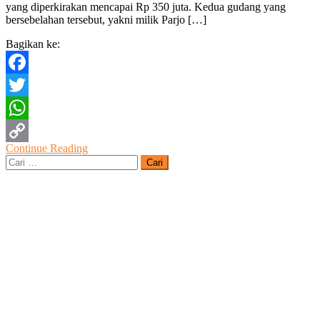
yang diperkirakan mencapai Rp 350 juta. Kedua gudang yang
Terbakar
bersebelahan tersebut, yakni milik Parjo […]
Bagikan ke:
Facebook
Twitter
WhatsApp
Continue Reading
Copy
Cari
untuk:
Link