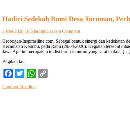
Hadiri Sedekah Bumi Desa Taruman, Perh
on
3 Mei 2026 10:53
admin
Leave a Comment
Hadiri
Grobogan-Inspirasiline.com. Sebagai bentuk sinergi dan kedekatan
Sedekah
Kecamatan Klambu, pada Rabu (29/04/2026). Kegiatan tersebut diha
Bumi
Jawa Apit ini merupakan tradisi turun-temurun yang sarat makna, […
Desa
Taruman,
Bagikan ke:
Perhutani
KPH
Facebook
Twitter
WhatsApp
Copy
Purwodadi
Perkuat
Link
Sinergi
Continue Reading
dengan
Masyarakat