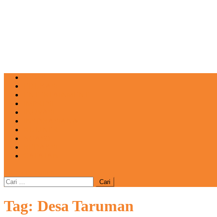
NEWS
EDUKASI
ENTERTAINMENT
IMPRESI
INOVASI
INSPIRASIANA
KULINER
NGASO
REDAKSI
CATATAN
site mode button
Cari
untuk:
Tag:
Desa Taruman