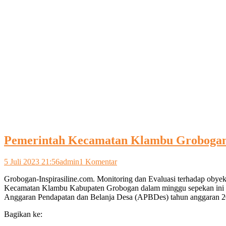
Pemerintah Kecamatan Klambu Groboga
pada
5 Juli 2023 21:56
admin
1 Komentar
Pemerintah
Grobogan-Inspirasiline.com. Monitoring dan Evaluasi terhadap obye
Kecamatan
Kecamatan Klambu Kabupaten Grobogan dalam minggu sepekan ini 
Klambu
Anggaran Pendapatan dan Belanja Desa (APBDes) tahun anggaran 2
Grobogan
Gelar
Bagikan ke:
Monev
Pembangunan