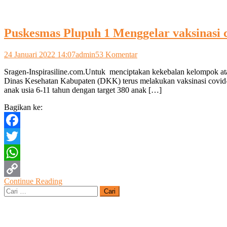
Puskesmas Plupuh 1 Menggelar vaksinasi c
pada
24 Januari 2022 14:07
admin
53 Komentar
Puskesmas
Sragen-Inspirasiline.com.Untuk menciptakan kekebalan kelompok ata
Plupuh
Dinas Kesehatan Kabupaten (DKK) terus melakukan vaksinasi covid-
1
anak usia 6-11 tahun dengan target 380 anak […]
Menggelar
vaksinasi
Bagikan ke:
covid-
19
tahap
Facebook
2
usia
Twitter
6
-11
WhatsApp
tahun
Continue Reading
di
Copy
Cari
Balai
untuk:
Desa
Link
Ngrombo