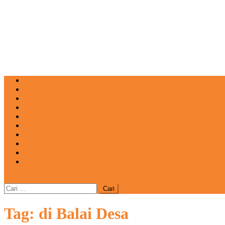
NEWS
EDUKASI
ENTERTAINMENT
IMPRESI
INOVASI
INSPIRASIANA
KULINER
NGASO
REDAKSI
CATATAN
site mode button
Cari
untuk:
Tag:
di Balai Desa