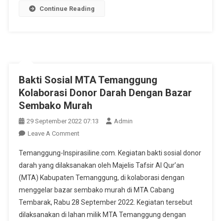
Continue Reading
Bakti Sosial MTA Temanggung
Kolaborasi Donor Darah Dengan Bazar
Sembako Murah
29 September 2022 07:13
Admin
On
Leave A Comment
Bakti
Temanggung-Inspirasiline.com. Kegiatan bakti sosial donor
Sosial
darah yang dilaksanakan oleh Majelis Tafsir Al Qur’an
MTA
(MTA) Kabupaten Temanggung, di kolaborasi dengan
Temanggung
menggelar bazar sembako murah di MTA Cabang
Kolaborasi
Donor
Tembarak, Rabu 28 September 2022. Kegiatan tersebut
Darah
dilaksanakan di lahan milik MTA Temanggung dengan