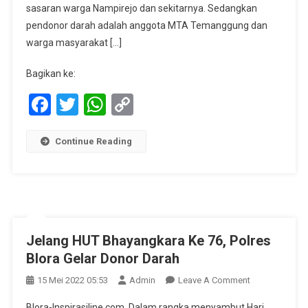
Dengan
sasaran warga Nampirejo dan sekitarnya. Sedangkan
Bazar
pendonor darah adalah anggota MTA Temanggung dan
Sembako
warga masyarakat […]
Murah
Bagikan ke:
Facebook
Twitter
WhatsApp
Copy
Link
Continue Reading
Jelang HUT Bhayangkara Ke 76, Polres
Blora Gelar Donor Darah
On
15 Mei 2022 05:53
Admin
Leave A Comment
Jelang
Blora-Inspirasiline.com. Dalam rangka menyambut Hari