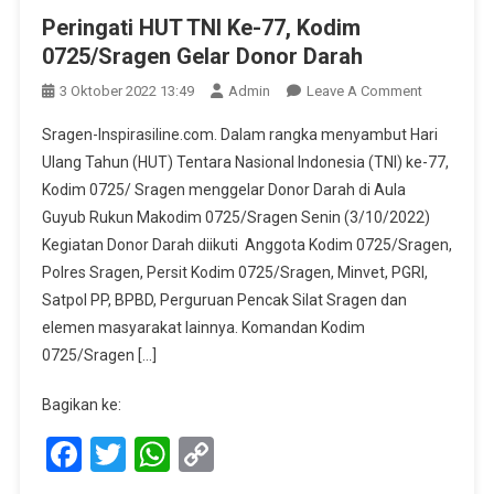
Peringati HUT TNI Ke-77, Kodim
0725/Sragen Gelar Donor Darah
On
3 Oktober 2022 13:49
Admin
Leave A Comment
Peringati
Sragen-Inspirasiline.com. Dalam rangka menyambut Hari
HUT
Ulang Tahun (HUT) Tentara Nasional Indonesia (TNI) ke-77,
TNI
Kodim 0725/ Sragen menggelar Donor Darah di Aula
Ke-
Guyub Rukun Makodim 0725/Sragen Senin (3/10/2022)
77,
Kodim
Kegiatan Donor Darah diikuti Anggota Kodim 0725/Sragen,
0725/Srag
Polres Sragen, Persit Kodim 0725/Sragen, Minvet, PGRI,
Gelar
Satpol PP, BPBD, Perguruan Pencak Silat Sragen dan
Donor
elemen masyarakat lainnya. Komandan Kodim
Darah
0725/Sragen […]
Bagikan ke:
Facebook
Twitter
WhatsApp
Copy
Link