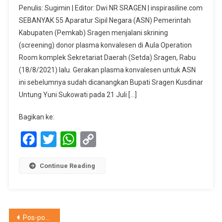
Penulis: Sugimin | Editor: Dwi NR SRAGEN | inspirasiline.com
ASN
SEBANYAK 55 Aparatur Sipil Negara (ASN) Pemerintah
Pemkab
Kabupaten (Pemkab) Sragen menjalani skrining
Sragen
(screening) donor plasma konvalesen di Aula Operation
Jalani
Skrining
Room komplek Sekretariat Daerah (Setda) Sragen, Rabu
Donor
(18/8/2021) lalu. Gerakan plasma konvalesen untuk ASN
Plasma
ini sebelumnya sudah dicanangkan Bupati Sragen Kusdinar
Konvales
Untung Yuni Sukowati pada 21 Juli […]
Bagikan ke:
Facebook
Twitter
WhatsApp
Copy
Link
Continue Reading
Navigasi
Pos-pos lama