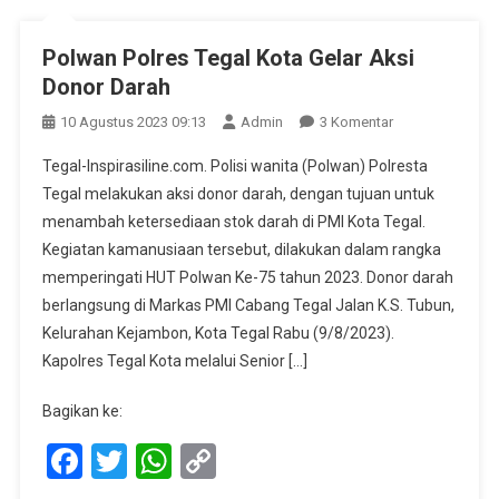
Polwan Polres Tegal Kota Gelar Aksi
Donor Darah
Pada
10 Agustus 2023 09:13
Admin
3 Komentar
Polwan
Tegal-Inspirasiline.com. Polisi wanita (Polwan) Polresta
Polres
Tegal melakukan aksi donor darah, dengan tujuan untuk
Tegal
menambah ketersediaan stok darah di PMI Kota Tegal.
Kota
Kegiatan kamanusiaan tersebut, dilakukan dalam rangka
Gelar
Aksi
memperingati HUT Polwan Ke-75 tahun 2023. Donor darah
Donor
berlangsung di Markas PMI Cabang Tegal Jalan K.S. Tubun,
Darah
Kelurahan Kejambon, Kota Tegal Rabu (9/8/2023).
Kapolres Tegal Kota melalui Senior […]
Bagikan ke:
Facebook
Twitter
WhatsApp
Copy
Link