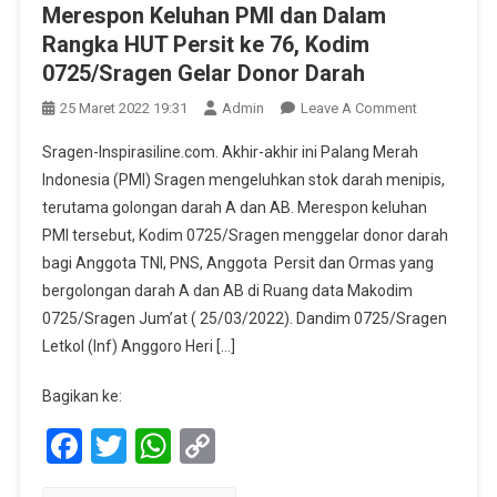
Merespon Keluhan PMI dan Dalam
Rangka HUT Persit ke 76, Kodim
0725/Sragen Gelar Donor Darah
On
25 Maret 2022 19:31
Admin
Leave A Comment
Merespon
Sragen-Inspirasiline.com. Akhir-akhir ini Palang Merah
Keluhan
Indonesia (PMI) Sragen mengeluhkan stok darah menipis,
PMI
terutama golongan darah A dan AB. Merespon keluhan
Dan
PMI tersebut, Kodim 0725/Sragen menggelar donor darah
Dalam
Rangka
bagi Anggota TNI, PNS, Anggota Persit dan Ormas yang
HUT
bergolongan darah A dan AB di Ruang data Makodim
Persit
0725/Sragen Jum’at ( 25/03/2022). Dandim 0725/Sragen
Ke
Letkol (Inf) Anggoro Heri […]
76,
Kodim
Bagikan ke:
0725/Srage
Facebook
Twitter
WhatsApp
Copy
Gelar
Donor
Link
Darah