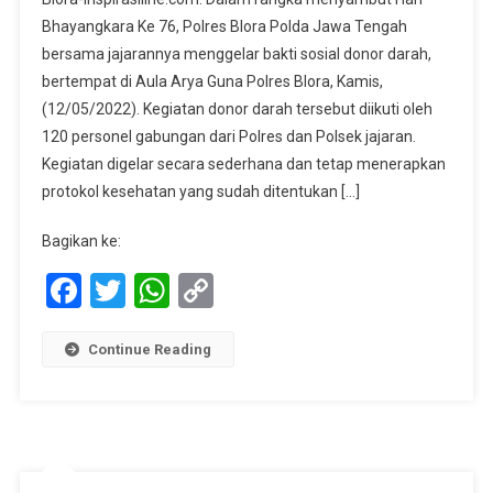
HUT
Bhayangkara Ke 76, Polres Blora Polda Jawa Tengah
Bhayangkara
bersama jajarannya menggelar bakti sosial donor darah,
Ke
bertempat di Aula Arya Guna Polres Blora, Kamis,
76,
Polres
(12/05/2022). Kegiatan donor darah tersebut diikuti oleh
Blora
120 personel gabungan dari Polres dan Polsek jajaran.
Gelar
Kegiatan digelar secara sederhana dan tetap menerapkan
Donor
protokol kesehatan yang sudah ditentukan […]
Darah
Bagikan ke:
Facebook
Twitter
WhatsApp
Copy
Link
Continue Reading