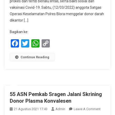
prokes dan tertib berlalu lintas, serta bakti sosial dan
Gelar
vaksinasi Covid-19. Sabtu, (12/03/2022) anggota Satgas
Donor
Operasi Keselamatan Polres Blora menggelar donor darah
Darah
dikantor […]
Donor
Darah
Bagikan ke:
Dalam
Facebook
Twitter
WhatsApp
Copy
Rangka
Operasi
Link
Keselamata
Continue Reading
Candi
Tahun
2022
Polres
Blora
55 ASN Pemkab Sragen Jalani Skrining
Donor Plasma Konvalesen
On
21 Agustus 2021 17:43
Admin
Leave A Comment
55