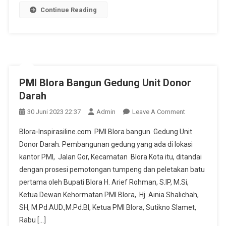
Continue Reading
PMI Blora Bangun Gedung Unit Donor
Darah
On
30 Juni 2023 22:37
Admin
Leave A Comment
PMI
Blora-Inspirasiline.com. PMI Blora bangun Gedung Unit
Blora
Donor Darah. Pembangunan gedung yang ada di lokasi
Bangun
kantor PMI, Jalan Gor, Kecamatan Blora Kota itu, ditandai
Gedung
dengan prosesi pemotongan tumpeng dan peletakan batu
Unit
Donor
pertama oleh Bupati Blora H. Arief Rohman, S.IP, M.Si,
Darah
Ketua Dewan Kehormatan PMI Blora, Hj. Ainia Shalichah,
SH, M.Pd.AUD.,M.Pd.BI, Ketua PMI Blora, Sutikno Slamet,
Rabu […]