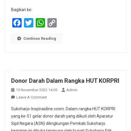
Bagikan ke:
Facebook
Twitter
WhatsApp
Copy
Link
Continue Reading
Donor Darah Dalam Rangka HUT KORPRI
15 November 2022 14:05
Admin
On
Leave A Comment
Donor
Sukoharjo-Inspirasiline.ccom. Dalam rangka HUT KORPRI
Darah
yang ke-51 gelar donor darah yang diikuti oleh Aparatur
Dalam
Sipil Negara (ASN) dilingkungan Pemkab Sukoharjo.
Rangka
kegiatan ini dibuka langsung oleh bupati Sukoharjo Etik
HUT