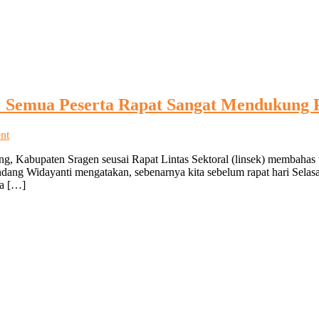
 Semua Peserta Rapat Sangat Mendukung P
on
nt
Camat
, Kabupaten Sragen seusai Rapat Lintas Sektoral (linsek) membahas t
Sumberlawang
g Widayanti mengatakan, sebenarnya kita sebelum rapat hari Selas
Endang
ga […]
Widayanti
:
Semua
Peserta
Rapat
Sangat
Mendukung
Pencapian
Booster