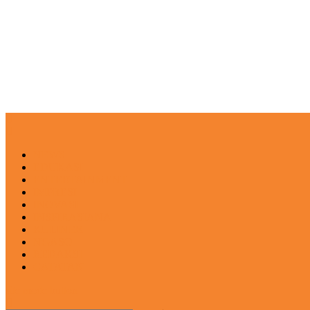
NEWS
EDUKASI
ENTERTAINMENT
IMPRESI
INOVASI
INSPIRASIANA
KULINER
NGASO
REDAKSI
CATATAN
site mode button