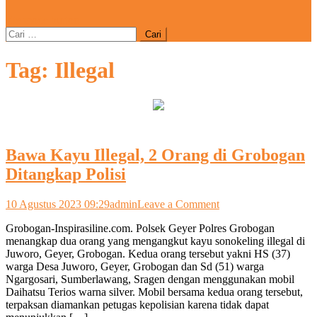
site mode button
Cari
untuk:
Tag:
Illegal
Bawa Kayu Illegal, 2 Orang di Grobogan
Ditangkap Polisi
on
10 Agustus 2023 09:29
admin
Leave a Comment
Bawa
Grobogan-Inspirasiline.com. Polsek Geyer Polres Grobogan
Kayu
menangkap dua orang yang mengangkut kayu sonokeling illegal di
Illegal,
Juworo, Geyer, Grobogan. Kedua orang tersebut yakni HS (37)
2
warga Desa Juworo, Geyer, Grobogan dan Sd (51) warga
Orang
Ngargosari, Sumberlawang, Sragen dengan menggunakan mobil
di
Daihatsu Terios warna silver. Mobil bersama kedua orang tersebut,
Grobogan
terpaksan diamankan petugas kepolisian karena tidak dapat
Ditangkap