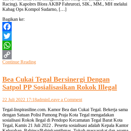
Racing). Kapolres Blora AKBP Fahrurozi, SIK., MM., MH melalui
Keselamatan
Kabag Ops Kompol Sudarno, […]
Polres
Blora
Bagikan ke:
Intensifkan
Patroli
24
Facebook
Jam
Twitter
WhatsApp
Continue Reading
Copy
Link
Bea Cukai Tegal Bersinergi Dengan
Satpol PP Sosialisasikan Rokok Illegal
on
22 Juli 2022 17:18
admin
Leave a Comment
Bea
Tegal-Inspirasiline.com. Kamor Bea dan Cukai Tegal. Bekerja sama
Cukai
dengan Satuan Polisi Pamong Praja Kota Tegal mengadakan
Tegal
sosialisasi Rokok Ilegal di Pendopo Kecamatan Tegal Barat Kota
Bersinergi
Tegal, Kamis 21 Juli 2022 . Peserta sosialisasi adalah Kepala Kantor
Dengan
Kelurahan, Babinsa/Babinkamtibmas, Tokoh masyarakat dan agama
Satpol