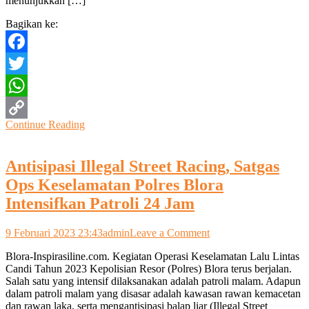
menunjukkan […]
Polisi
Bagikan ke:
Facebook
Twitter
WhatsApp
Continue Reading
Copy
Link
Antisipasi Illegal Street Racing, Satgas
Ops Keselamatan Polres Blora
Intensifkan Patroli 24 Jam
on
9 Februari 2023 23:43
admin
Leave a Comment
Antisipasi
Blora-Inspirasiline.com. Kegiatan Operasi Keselamatan Lalu Lintas
Illegal
Candi Tahun 2023 Kepolisian Resor (Polres) Blora terus berjalan.
Street
Salah satu yang intensif dilaksanakan adalah patroli malam. Adapun
Racing,
dalam patroli malam yang disasar adalah kawasan rawan kemacetan
Satgas
dan rawan laka, serta mengantisipasi balap liar (Illegal Street
Ops