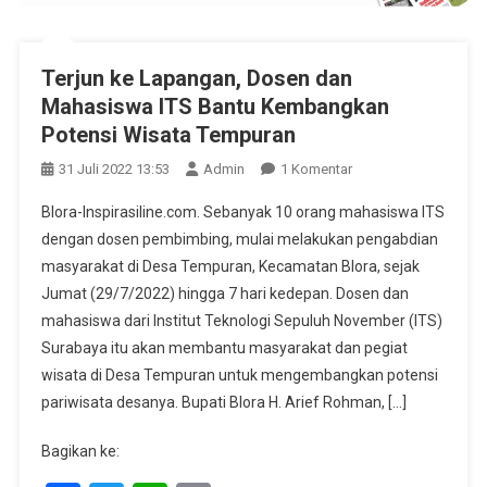
Terjun ke Lapangan, Dosen dan
Mahasiswa ITS Bantu Kembangkan
Potensi Wisata Tempuran
Pada
31 Juli 2022 13:53
Admin
1 Komentar
Terjun
Blora-Inspirasiline.com. Sebanyak 10 orang mahasiswa ITS
Ke
dengan dosen pembimbing, mulai melakukan pengabdian
Lapangan,
masyarakat di Desa Tempuran, Kecamatan Blora, sejak
Dosen
Jumat (29/7/2022) hingga 7 hari kedepan. Dosen dan
Dan
Mahasiswa
mahasiswa dari Institut Teknologi Sepuluh November (ITS)
ITS
Surabaya itu akan membantu masyarakat dan pegiat
Bantu
wisata di Desa Tempuran untuk mengembangkan potensi
Kembangkan
pariwisata desanya. Bupati Blora H. Arief Rohman, […]
Potensi
Wisata
Bagikan ke:
Tempuran