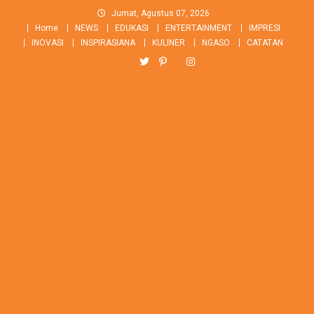
Skip
Jumat, Agustus 07, 2026
to
Home
NEWS
EDUKASI
ENTERTAINMENT
IMPRESI
content
INOVASI
INSPIRASIANA
KULINER
NGASO
CATATAN