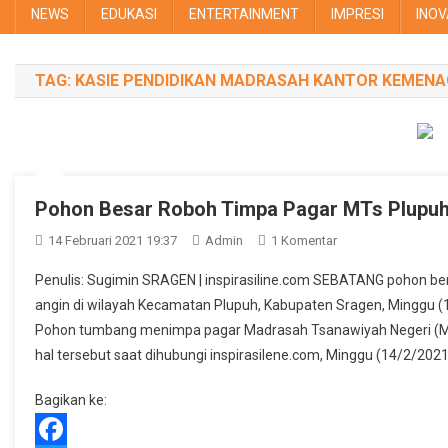
NEWS
EDUKASI
ENTERTAINMENT
IMPRESI
INOV
TAG:
KASIE PENDIDIKAN MADRASAH KANTOR KEMEN
Pohon Besar Roboh Timpa Pagar MTs Plupu
Pada
14 Februari 2021 19:37
Admin
1 Komentar
Pohon
Penulis: Sugimin SRAGEN | inspirasiline.com SEBATANG pohon ber
Besar
angin di wilayah Kecamatan Plupuh, Kabupaten Sragen, Minggu (1
Roboh
Pohon tumbang menimpa pagar Madrasah Tsanawiyah Negeri (
Timpa
hal tersebut saat dihubungi inspirasilene.com, Minggu (14/2/20
Pagar
MTs
Bagikan ke:
Plupuh