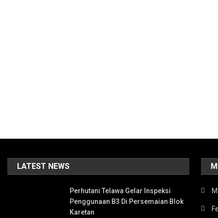
LATEST NEWS
M
Perhutani Telawa Gelar Inspeksi
M
Penggunaan B3 Di Persemaian Blok
Fe
Karetan