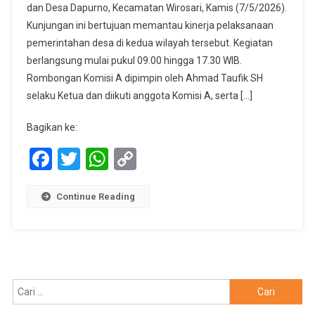
dan Desa Dapurno, Kecamatan Wirosari, Kamis (7/5/2026).
Desa
Kunjungan ini bertujuan memantau kinerja pelaksanaan
Dan
Kesiapan
pemerintahan desa di kedua wilayah tersebut. Kegiatan
Pilkades,
berlangsung mulai pukul 09.00 hingga 17.30 WIB.
Komisi
Rombongan Komisi A dipimpin oleh Ahmad Taufik SH
A
selaku Ketua dan diikuti anggota Komisi A, serta […]
DPRD
Grobogan
Bagikan ke:
Sambangi
Facebook
Twitter
WhatsApp
Copy
Desa
Sambirejo
Link
Dan
Continue Reading
Dapurno
Wirosari
Cari
untuk: