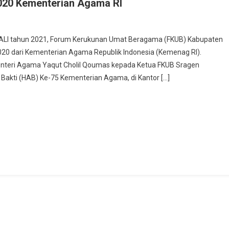
020 Kementerian Agama RI
n
KUB
WALI tahun 2021, Forum Kerukunan Umat Beragama (FKUB) Kabupaten
ragen
 dari Kementerian Agama Republik Indonesia (Kemenag RI).
ih
teri Agama Yaqut Cholil Qoumas kepada Ketua FKUB Sragen
armony
Bakti (HAB) Ke-75 Kementerian Agama, di Kantor […]
ward
020
ementerian
gama