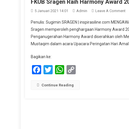
FKUB Sragen Raih Harmony Award 2
O
5 Januari 2021 14:01
Admin
Leave A Comment
F
Penulis: Sugimin SRAGEN | inspirasiline.com MENGA
S
Sragen memperoleh penghargaan Harmony Award 2020
Ra
Penganugerahan Harmony Award diserahkan oleh Men
H
Mustaqim dalam acara Upacara Peringatan Hari Amal 
A
2
Bagikan ke:
K
A
Facebook
Twitter
WhatsApp
Copy
RI
Link
Continue Reading