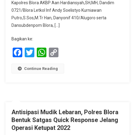
Operasi
Kapolres Blora AKBP Aan Hardiansyah,SH,MH, Dandim
Ketupat
0721/Blora Letkol Inf Andy Soelistyo Kurniawan
Candi
Putro,S.Sos,M.Tr Han, Danyonif 410/Alugoro serta
Tahun
Dansubdenpom Blora, […]
2022
Bagikan ke:
Facebook
Twitter
WhatsApp
Copy
Link
Continue Reading
Antisipasi Mudik Lebaran, Polres Blora
Bentuk Satgas Quick Response Jelang
Operasi Ketupat 2022