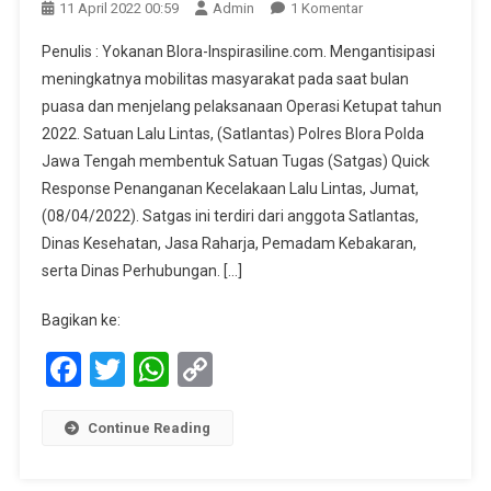
Pada
11 April 2022 00:59
Admin
1 Komentar
Antisipasi
Penulis : Yokanan Blora-Inspirasiline.com. Mengantisipasi
Mudik
meningkatnya mobilitas masyarakat pada saat bulan
Lebaran,
puasa dan menjelang pelaksanaan Operasi Ketupat tahun
Polres
2022. Satuan Lalu Lintas, (Satlantas) Polres Blora Polda
Blora
Bentuk
Jawa Tengah membentuk Satuan Tugas (Satgas) Quick
Satgas
Response Penanganan Kecelakaan Lalu Lintas, Jumat,
Quick
(08/04/2022). Satgas ini terdiri dari anggota Satlantas,
Response
Dinas Kesehatan, Jasa Raharja, Pemadam Kebakaran,
Jelang
serta Dinas Perhubungan. […]
Operasi
Ketupat
Bagikan ke:
2022
Facebook
Twitter
WhatsApp
Copy
Link
Continue Reading