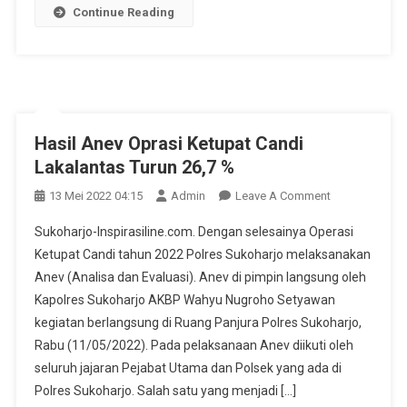
Continue Reading
OKC
2022
Hasil Anev Oprasi Ketupat Candi
Lakalantas Turun 26,7 %
On
13 Mei 2022 04:15
Admin
Leave A Comment
Hasil
Sukoharjo-Inspirasiline.com. Dengan selesainya Operasi
Anev
Ketupat Candi tahun 2022 Polres Sukoharjo melaksanakan
Oprasi
Anev (Analisa dan Evaluasi). Anev di pimpin langsung oleh
Ketupat
Kapolres Sukoharjo AKBP Wahyu Nugroho Setyawan
Candi
Lakalantas
kegiatan berlangsung di Ruang Panjura Polres Sukoharjo,
Turun
Rabu (11/05/2022). Pada pelaksanaan Anev diikuti oleh
26,7
seluruh jajaran Pejabat Utama dan Polsek yang ada di
%
Polres Sukoharjo. Salah satu yang menjadi […]