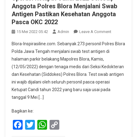
Anggota Polres Blora Menjalani Swab
Antigen Pastikan Kesehatan Anggota
Pasca OKC 2022
On
15 Mei 2022 05:42
Admin
Leave A Comment
Operasi
Blora-Inspirasiline.com. Sebanyak 273 personil Polres Blora
Ketupat
Polda Jawa Tengah menjalani swab test antigen di
Candi
halaman parkir belakang Mapolres Blora, Kamis,
2022
(12/05/2022) dengan tenaga medis dari Seksi Kedokteran
Selesai,
Anggota
dan Kesehatan (Siddokes) Polres Blora. Test swab antigen
Polres
ini wajib dijalani oleh seluruh personil pasca operasi
Blora
Ketupat Candi tahun 2022 yang baru saja usai pada
Menjalani
tanggal 9 Mei […]
Swab
Antigen
Bagikan ke:
Pastikan
Facebook
Twitter
WhatsApp
Copy
Kesehatan
Anggota
Link
Pasca