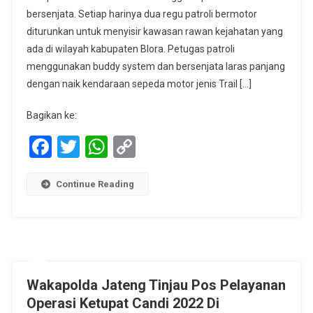
bersenjata. Setiap harinya dua regu patroli bermotor
2022,
Polres
diturunkan untuk menyisir kawasan rawan kejahatan yang
Blora
ada di wilayah kabupaten Blora. Petugas patroli
Tingkatkan
menggunakan buddy system dan bersenjata laras panjang
Patroli
dengan naik kendaraan sepeda motor jenis Trail […]
Bermotor
Bersenjata
Bagikan ke:
Facebook
Twitter
WhatsApp
Copy
Link
Continue Reading
Wakapolda Jateng Tinjau Pos Pelayanan
Operasi Ketupat Candi 2022 Di