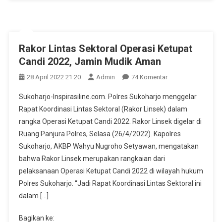
Rakor Lintas Sektoral Operasi Ketupat
Candi 2022, Jamin Mudik Aman
Pada
28 April 2022 21:20
Admin
74 Komentar
Rakor
Sukoharjo-Inspirasiline.com. Polres Sukoharjo menggelar
Lintas
Rapat Koordinasi Lintas Sektoral (Rakor Linsek) dalam
Sektoral
rangka Operasi Ketupat Candi 2022. Rakor Linsek digelar di
Operasi
Ruang Panjura Polres, Selasa (26/4/2022). Kapolres
Ketupat
Candi
Sukoharjo, AKBP Wahyu Nugroho Setyawan, mengatakan
2022,
bahwa Rakor Linsek merupakan rangkaian dari
Jamin
pelaksanaan Operasi Ketupat Candi 2022 di wilayah hukum
Mudik
Polres Sukoharjo. “Jadi Rapat Koordinasi Lintas Sektoral ini
Aman
dalam […]
Bagikan ke: