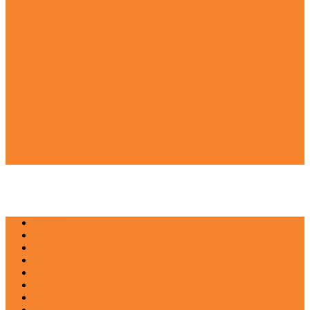
NEWS
EDUKASI
ENTERTAINMENT
IMPRESI
INOVASI
INSPIRASIANA
KULINER
NGASO