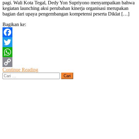
pagi. Wali Kota Tegal, Dedy Yon Supriyono menyampaikan bahwa
Perubahan
kegiatan launching aksi perubahan kinerja organisasi merupakan
Kinerja
bagian dari upaya pengembangan kompetensi peserta Diklat […]
Organisasi
Diklat
Bagikan ke:
PKA
Angkatan
1
Facebook
dan
Serahkan
Twitter
Bantuan
TJSL
WhatsApp
BU
Continue Reading
Tahun
Copy
Cari
untuk:
Link