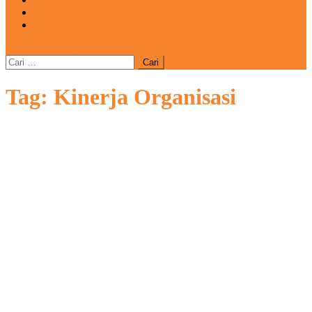
REDAKSI
CATATAN
site mode button
Cari
untuk:
Tag:
Kinerja Organisasi