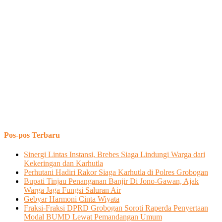
Pos-pos Terbaru
Sinergi Lintas Instansi, Brebes Siaga Lindungi Warga dari
Kekeringan dan Karhutla
Perhutani Hadiri Rakor Siaga Karhutla di Polres Grobogan
Bupati Tinjau Penanganan Banjir Di Jono-Gawan, Ajak
Warga Jaga Fungsi Saluran Air
Gebyar Harmoni Cinta Wiyata
Fraksi-Fraksi DPRD Grobogan Soroti Raperda Penyertaan
Modal BUMD Lewat Pemandangan Umum