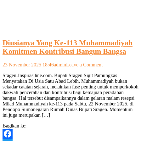
Diusianya Yang Ke-113 Muhammadiyah
Komitmen Kontribusi Bangun Bangsa
on
23 November 2025 18:46
admin
Leave a Comment
Diusianya
Sragen-Inspirasiline.com. Bupati Sragen Sigit Pamungkas
Yang
Menyatakan Di Usia Satu Abad Lebih, Muhammadiyah bukan
Ke-
sekadar catatan sejarah, melainkan fase penting untuk memperkokoh
113
dakwah pencerahan dan kontribusi bagi kemajuan peradaban
Muhammadiyah
bangsa. Hal tersebut disampaikannya dalam gelaran malam resepsi
Komitmen
Milad Muhammadiyah ke-113 pada Sabtu, 22 November 2025, di
Kontribusi
Pendopo Sumonegaran Rumah Dinas Bupati Sragen. Momentum
Bangun
ini juga merupakan […]
Bangsa
Bagikan ke: