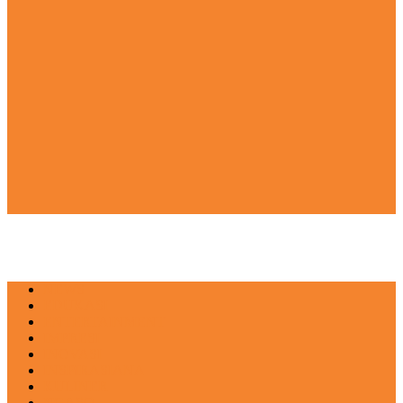
NEWS
EDUKASI
ENTERTAINMENT
IMPRESI
INOVASI
INSPIRASIANA
KULINER
NGASO