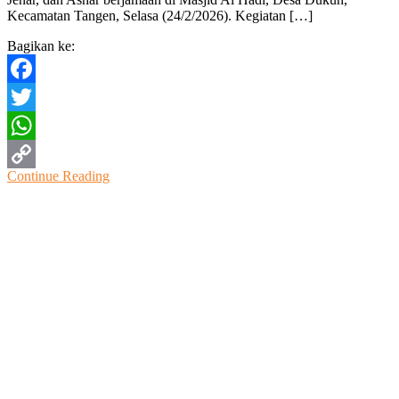
Tegaskan
Kecamatan Tangen, Selasa (24/2/2026). Kegiatan […]
Komitmen
Tuntaskan
Bagikan ke:
Jalan,
PJU,
Dan
Facebook
Kemiskinan
Twitter
WhatsApp
Continue Reading
Copy
Link