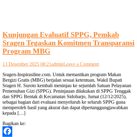
Kunjungan Evaluatif SPPG, Pemkab
Sragen Tegaskan Komitmen Transparansi
Program MBG
on
13 Desember 2025 08:21
admin
Leave a Comment
Kunjungan
Sragen-Inspirasiline.com. Untuk memastikan program Makan
Evaluatif
Bergizi Gratis (MBG) berjalan sesuai ketentuan, Wakil Bupati
SPPG,
Sragen H. Suroto kembali meninjau ke sejumlah Satuan Pelayanan
Pemkab
Pemenuhan Gizi (SPPG). Peninjauan dilakukan di SPPG Tenggak
Sragen
dan SPPG Bentak di Kecamatan Sidoharjo, Jumat (12/12/2025),
Tegaskan
sebagai bagian dari evaluasi menyeluruh ke seluruh SPPG guna
Komitmen
memperoleh hasil yang akurat dan dapat dipertanggungjawabkan
Transparansi
kepada […]
Program
MBG
Bagikan ke: