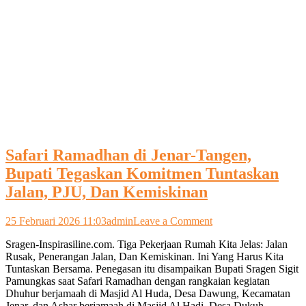
Safari Ramadhan di Jenar-Tangen,
Bupati Tegaskan Komitmen Tuntaskan
Jalan, PJU, Dan Kemiskinan
on
25 Februari 2026 11:03
admin
Leave a Comment
Safari
Sragen-Inspirasiline.com. Tiga Pekerjaan Rumah Kita Jelas: Jalan
Ramadhan
Rusak, Penerangan Jalan, Dan Kemiskinan. Ini Yang Harus Kita
di
Tuntaskan Bersama. Penegasan itu disampaikan Bupati Sragen Sigit
Jenar-
Pamungkas saat Safari Ramadhan dengan rangkaian kegiatan
Tangen,
Dhuhur berjamaah di Masjid Al Huda, Desa Dawung, Kecamatan
Bupati
Jenar, dan Ashar berjamaah di Masjid Al Hadi, Desa Dukuh,