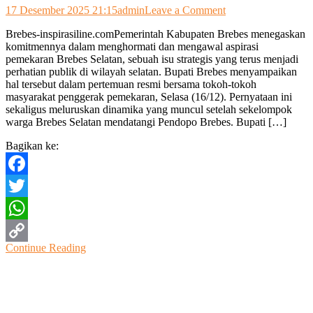
on
17 Desember 2025 21:15
admin
Leave a Comment
Bupati
Brebes-inspirasiline.comPemerintah Kabupaten Brebes menegaskan
Brebes
komitmennya dalam menghormati dan mengawal aspirasi
Tegaskan
pemekaran Brebes Selatan, sebuah isu strategis yang terus menjadi
Komitmen
perhatian publik di wilayah selatan. Bupati Brebes menyampaikan
Mengawal
hal tersebut dalam pertemuan resmi bersama tokoh-tokoh
Aspirasi
masyarakat penggerak pemekaran, Selasa (16/12). Pernyataan ini
Pemekaran
sekaligus meluruskan dinamika yang muncul setelah sekelompok
Brebes
warga Brebes Selatan mendatangi Pendopo Brebes. Bupati […]
Selatan
Bagikan ke:
Facebook
Twitter
WhatsApp
Continue Reading
Copy
Link