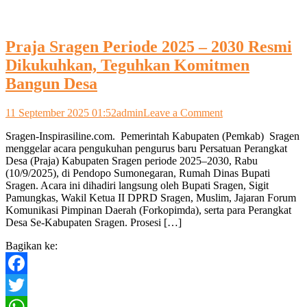
Praja Sragen Periode 2025 – 2030 Resmi
Dikukuhkan, Teguhkan Komitmen
Bangun Desa
on
11 September 2025 01:52
admin
Leave a Comment
Praja
Sragen-Inspirasiline.com. Pemerintah Kabupaten (Pemkab) Sragen
Sragen
menggelar acara pengukuhan pengurus baru Persatuan Perangkat
Periode
Desa (Praja) Kabupaten Sragen periode 2025–2030, Rabu
2025
(10/9/2025), di Pendopo Sumonegaran, Rumah Dinas Bupati
–
Sragen. Acara ini dihadiri langsung oleh Bupati Sragen, Sigit
2030
Pamungkas, Wakil Ketua II DPRD Sragen, Muslim, Jajaran Forum
Resmi
Komunikasi Pimpinan Daerah (Forkopimda), serta para Perangkat
Dikukuhkan,
Desa Se-Kabupaten Sragen. Prosesi […]
Teguhkan
Komitmen
Bagikan ke:
Bangun
Desa
Facebook
Twitter