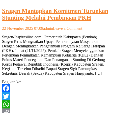
Sragen Mantapkan Komitmen Turunkan
Stunting Melalui Pembinaan PKH
on
22 November 2025 07:08
admin
Leave a Comment
Sragen
Sragen-Inspirasiline.com. Pemerintah Kabupaten (Pemkab)
Mantapkan
SragenTerus Menguatkan Upaya Pemberdayaan Masyarakat
Komitmen
Dengan Meningkatkan Pengetahuan Program Keluarga Harapan
Turunkan
(PKH). Jumat (21/11/2025), Pemkab Sragen Menyelenggarakan
Stunting
Pertemuan Peningkatan Kemampuan Keluarga (P2K2) Dengan
Melalui
Fokus Materi Pencegahan Dan Penanganan Stunting Di Gedung
Pembinaan
Korps Pegawai Republik Indonesia (Korpri) Kabupaten Sragen.
PKH
Kegiatan Tersebut Dihadiri Bupati Sragen Sigit Pamungkas,
Sekretaris Daerah (Sekda) Kabupaten Sragen Hargiyanto, […]
Bagikan ke:
Facebook
Twitter
WhatsApp