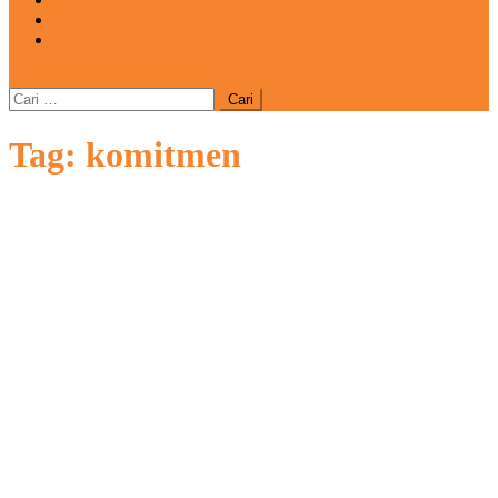
REDAKSI
CATATAN
site mode button
Cari
untuk:
Tag:
komitmen