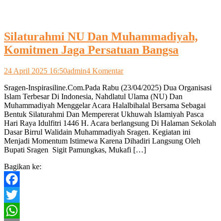
Silaturahmi NU Dan Muhammadiyah,
Komitmen Jaga Persatuan Bangsa
pada
24 April 2025 16:50
admin
4 Komentar
Silaturahmi
Sragen-Inspirasiline.Com.Pada Rabu (23/04/2025) Dua Organisasi
NU
Islam Terbesar Di Indonesia, Nahdlatul Ulama (NU) Dan
Dan
Muhammadiyah Menggelar Acara Halalbihalal Bersama Sebagai
Muhammadiyah,
Bentuk Silaturahmi Dan Mempererat Ukhuwah Islamiyah Pasca
Komitmen
Hari Raya Idulfitri 1446 H. Acara berlangsung Di Halaman Sekolah
Jaga
Dasar Birrul Walidain Muhammadiyah Sragen. Kegiatan ini
Persatuan
Menjadi Momentum Istimewa Karena Dihadiri Langsung Oleh
Bangsa
Bupati Sragen Sigit Pamungkas, Mukafi […]
Bagikan ke:
Facebook
Twitter