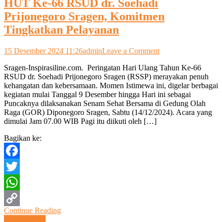
HUT Ke-66 RSUD dr. Soehadi
Prijonegoro Sragen, Komitmen
Tingkatkan Pelayanan
on
15 Desember 2024 11:26
admin
Leave a Comment
HUT
Sragen-Inspirasiline.com. Peringatan Hari Ulang Tahun Ke-66
Ke-
RSUD dr. Soehadi Prijonegoro Sragen (RSSP) merayakan penuh
66
kehangatan dan kebersamaan. Momen Istimewa ini, digelar berbagai
RSUD
kegiatan mulai Tanggal 9 Desember hingga Hari ini sebagai
dr.
Puncaknya dilaksanakan Senam Sehat Bersama di Gedung Olah
Soehadi
Raga (GOR) Diponegoro Sragen, Sabtu (14/12/2024). Acara yang
Prijonegoro
dimulai Jam 07.00 WIB Pagi itu diikuti oleh […]
Sragen,
Komitmen
Bagikan ke:
Tingkatkan
Pelayanan
Facebook
Twitter
WhatsApp
Continue Reading
Copy
Navigasi
Pos-pos lama