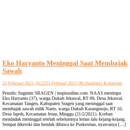
Eko Haryanto Meninggal Saat Membajak
Sawah
pad
21 Februari 2021 16:22
23 Februari 2021 08:26
admin
1 Komentar
Eko
Penulis: Sugimin SRAGEN | inspirasiline.com NAAS menimpa
Har
Eko Haryanto (37), warga Dukuh Jekawal, RT 09, Desa Jekawal,
Men
Kecamatan Tangen, Kabupaten Sragen yang meninggal saat
Saat
membajak sawah milik Narto, warga Dukuh Karangmojo, RT 10,
Mem
Desa Japoh, Kecamatan Jenar, Minggu (21/2/2021). Korban
Saw
mendadak meninggal setelah sebelumnya lemas lalu kejang-kejang.
Sempat dikeroki dan hendak dibawa ke Puskesmas, nyawanya […]