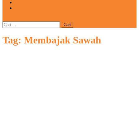
REDAKSI
CATATAN
site mode button
Cari
untuk:
Tag:
Membajak Sawah