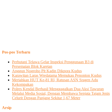
Pos-pos Terbaru
Perhutani Telawa Gelar Inspeksi Penggunaan B3 di
Persemaian Blok Karetan
Anggun Nugroho Plt Kadin Dikpora Kudus
Karawitan Laras Wredatama Memukau Penonton Kudus
Meriahkan HUT Ke-81 RI, Ratusan ASN Sragen Adu
Kekompakan
Polres Kendal Berhasil Menggagalkan Dua Aksi Tawuran
Melalui Media Sosial, Dengan Membawa Senjata Tajam Jenis
Celurit Dengan Panjang Sekitar 1,67 Meter
Arsip