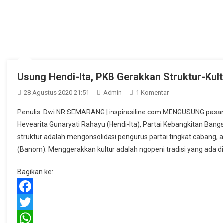
Usung Hendi-Ita, PKB Gerakkan Struktur-Kult
Pada
28 Agustus 2020 21:51
Admin
1 Komentar
Usung
Penulis: Dwi NR SEMARANG | inspirasiline.com MENGUSUNG pasan
Hendi-
Hevearita Gunaryati Rahayu (Hendi-Ita), Partai Kebangkitan Bang
Ita,
struktur adalah mengonsolidasi pengurus partai tingkat cabang,
PKB
(Banom). Menggerakkan kultur adalah ngopeni tradisi yang ada di 
Gerakkan
Struktur-
Bagikan ke:
Kultur
Facebook
Twitter