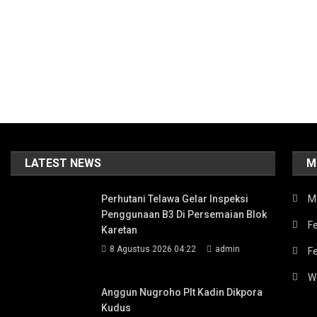
LATEST NEWS
M
Perhutani Telawa Gelar Inspeksi
M
Penggunaan B3 Di Persemaian Blok
Fe
Karetan
8 Agustus 2026 04:22
admin
F
W
Anggun Nugroho Plt Kadin Dikpora
Kudus