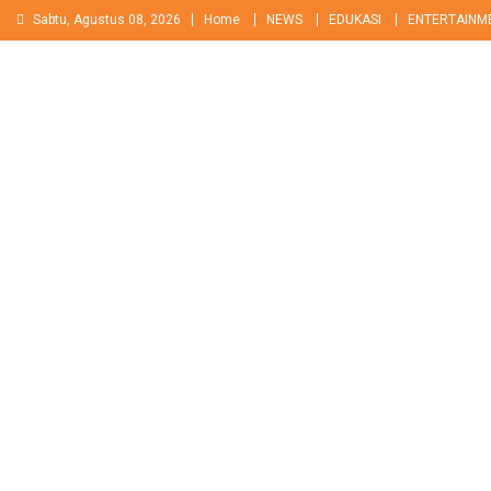
Skip
Sabtu, Agustus 08, 2026
Home
NEWS
EDUKASI
ENTERTAINM
to
content