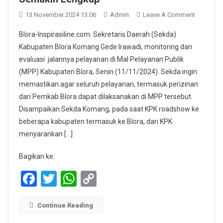
On
13 November 2024 13:06
Admin
Leave A Comment
Pelayana
Blora-Inspirasiline.com. Sekretaris Daerah (Sekda)
Perizinan
Kabupaten Blora Komang Gede Irawadi, monitoring dan
Di
evaluasi jalannya pelayanan di Mal Pelayanan Publik
MPP
(MPP) Kabupaten Blora, Senin (11/11/2024). Sekda ingin
Blora
Semakin
memastikan agar seluruh pelayanan, termasuk perizinan
Lengkap
dari Pemkab Blora dapat dilaksanakan di MPP tersebut.
Disampaikan Sekda Komang, pada saat KPK roadshow ke
beberapa kabupaten termasuk ke Blora, dari KPK
menyarankan […]
Bagikan ke:
Facebook
Twitter
WhatsApp
Copy
Link
Continue Reading