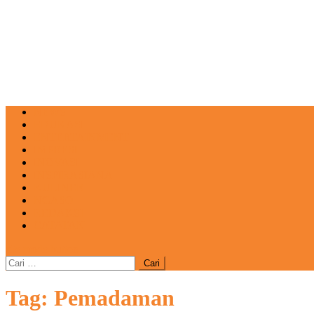
NEWS
EDUKASI
ENTERTAINMENT
IMPRESI
INOVASI
INSPIRASIANA
KULINER
NGASO
REDAKSI
CATATAN
site mode button
Cari
untuk:
Tag:
Pemadaman