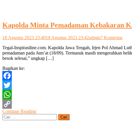
Kapolda Minta Pemadaman Kebakaran Kap
pada
18 Agustus 2023 23:40
18 Agustus 2023 23:42
admin
7 Komentar
Kapo
Tegal-Inspirasiline.com. Kapolda Jawa Tengah, Irjen Pol Ahmad Lut
Mint
pemadaman pada Jum’at (18/09). Termasuk masih mengerahkan helikop
Pem
besok selesai,” ungkap […]
Keba
Kapa
Bagikan ke:
Di
Pela
Jong
Facebook
Tega
Dima
Twitter
WhatsApp
Continue Reading
Copy
Cari
untuk:
Link