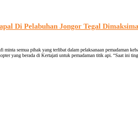
al Di Pelabuhan Jongor Tegal Dimaksima
lda
hfi minta semua pihak yang terlibat dalam pelaksanaan pemadaman ke
a
ter yang berada di Kertajati untuk pemadaman titik api. “Saat ini t
adaman
karan
l
buhan
or
l
ksimalkan