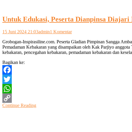
Untuk Edukasi, Peserta Dianpinsa Diaja
pada
15 Juni 2024 21:03
admin
1 Komentar
Untuk
Grobogan-Inspirasiline.com. Peserta Gladian Pimpinan Sangga A
Edukasi,
Pemadaman Kebakaran yang disampaikan oleh Kak Parjiyo anggota T
Peserta
kebakaran, pencegahan kebakaran, pemadaman kebakaran dan kesel
Dianpinsa
Diajari
Bagikan ke:
Pemadaman
Kebakaran
Facebook
Twitter
WhatsApp
Continue Reading
Copy
Link