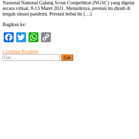
Nasional National Galang Scout Competition (NGSC) yang digelar
Sragen
secara virtual, 8-13 Maret 2021. Menariknya, prestasi itu diraih di
Raih
tengah situasi pandemi. Prestasi hebat itu […]
Dua
Gelar
Bagikan ke:
Juara
Nasional
Facebook
Twitter
WhatsApp
Copy
NGSC
Link
Continue Reading
Cari
untuk: