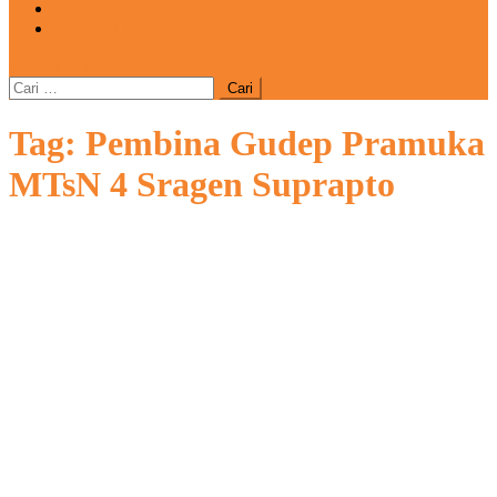
REDAKSI
CATATAN
site mode button
Cari
untuk:
Tag:
Pembina Gudep Pramuka
MTsN 4 Sragen Suprapto