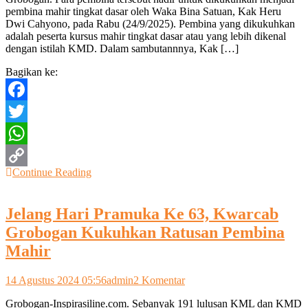
pembina mahir tingkat dasar oleh Waka Bina Satuan, Kak Heru
Pembina
Dwi Cahyono, pada Rabu (24/9/2025). Pembina yang dikukuhkan
Mahir
adalah peserta kursus mahir tingkat dasar atau yang lebih dikenal
Tingkat
dengan istilah KMD. Dalam sambutannnya, Kak […]
Dasar
Bagikan ke:
Facebook
Twitter
WhatsApp
Continue Reading
Copy
Link
Jelang Hari Pramuka Ke 63, Kwarcab
Grobogan Kukuhkan Ratusan Pembina
Mahir
pada
14 Agustus 2024 05:56
admin
2 Komentar
Jelang
Grobogan-Inspirasiline.com. Sebanyak 191 lulusan KML dan KMD
Hari