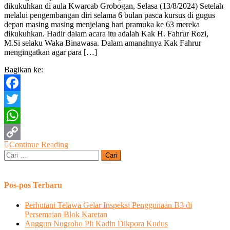
dikukuhkan di aula Kwarcab Grobogan, Selasa (13/8/2024) Setelah
Pramuka
melalui pengembangan diri selama 6 bulan pasca kursus di gugus
Ke
depan masing masing menjelang hari pramuka ke 63 mereka
63,
dikukuhkan. Hadir dalam acara itu adalah Kak H. Fahrur Rozi,
Kwarcab
M.Si selaku Waka Binawasa. Dalam amanahnya Kak Fahrur
Grobogan
mengingatkan agar para […]
Kukuhkan
Ratusan
Bagikan ke:
Pembina
Mahir
Facebook
Twitter
WhatsApp
Continue Reading
Copy
Cari
untuk:
Link
Pos-pos Terbaru
Perhutani Telawa Gelar Inspeksi Penggunaan B3 di
Persemaian Blok Karetan
Anggun Nugroho Plt Kadin Dikpora Kudus