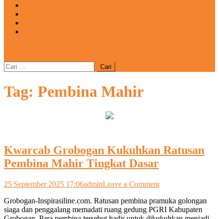
KULINER
NGASO
REDAKSI
CATATAN
site mode button
Cari
untuk:
Tag:
Pembina Mahir
Kwarcab Grobogan Kukuhkan Ratusan
Pembina Mahir Tingkat Dasar
on
25 September 2025 17:06
admin
Leave a Comment
Kwarcab
Grobogan-Inspirasiline.com. Ratusan pembina pramuka golongan
Grobogan
siaga dan penggalang memadati ruang gedung PGRI Kabupaten
Kukuhkan
Grobogan. Para pembina tersebut hadir untuk dikukuhkan menjadi
Ratusan