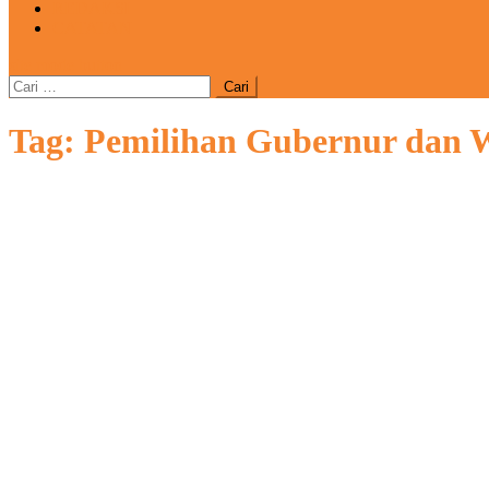
REDAKSI
CATATAN
site mode button
Cari
untuk:
Tag:
Pemilihan Gubernur dan 