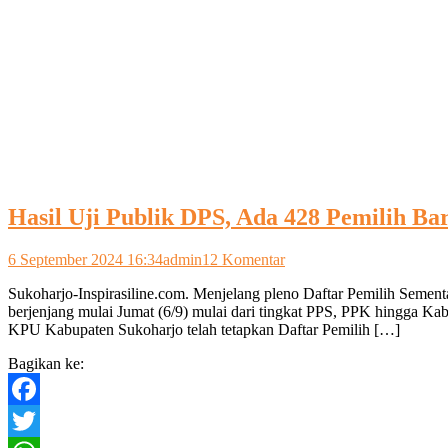
Hasil Uji Publik DPS, Ada 428 Pemilih Ba
pada
6 September 2024 16:34
admin
12 Komentar
Hasil
Sukoharjo-Inspirasiline.com. Menjelang pleno Daftar Pemilih Semen
Uji
berjenjang mulai Jumat (6/9) mulai dari tingkat PPS, PPK hingga 
Publik
KPU Kabupaten Sukoharjo telah tetapkan Daftar Pemilih […]
DPS,
Ada
Bagikan ke:
428
Pemilih
Baru
Facebook