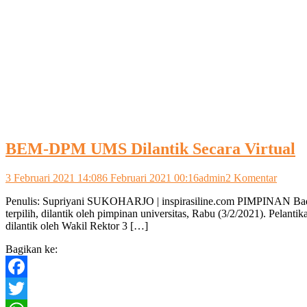
BEM-DPM UMS Dilantik Secara Virtual
pada
3 Februari 2021 14:08
6 Februari 2021 00:16
admin
2 Komentar
BEM-
Penulis: Supriyani SUKOHARJO | inspirasiline.com PIMPINAN Ba
DPM
terpilih, dilantik oleh pimpinan universitas, Rabu (3/2/2021). Pelan
UMS
dilantik oleh Wakil Rektor 3 […]
Dilanti
Secara
Bagikan ke:
Virtual
Facebook