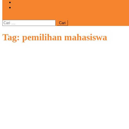
REDAKSI
CATATAN
site mode button
Cari
untuk:
Tag:
pemilihan mahasiswa