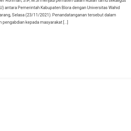
 Arief Rohman, S.IP, M.Si menjadi pemateri dalam kuliah tamu sekaligus
Isi
 antara Pemerintah Kabupaten Blora dengan Universitas Wahid
Kuliah
arang, Selasa (23/11/2021). Penandatanganan tersebut dalam
Tamu
dan pengabdian kepada masyarakat […]
Dan
Tandatangani
Kerja
Sama
Pemkab
Blora
–
Unwahas