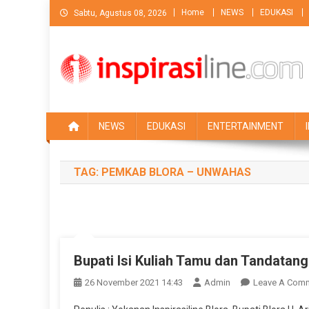
Skip
Home
NEWS
EDUKASI
Sabtu, Agustus 08, 2026
to
content
NEWS
EDUKASI
ENTERTAINMENT
TAG:
PEMKAB BLORA – UNWAHAS
Bupati Isi Kuliah Tamu dan Tandata
26 November 2021 14:43
Admin
Leave A Com