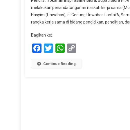
Penulis : Yokanan Inspirasiline Blora, Bupati Blora H.
melakukan penandatanganan naskah kerja sama (MoU)
Hasyim (Unwahas), di Gedung Unwahas Lantai 6, Sem
rangka kerja sama di bidang pendidikan, penelitian, 
Bagikan ke:
Facebook
Twitter
WhatsApp
Copy
Link
Continue Reading