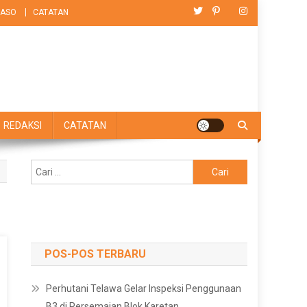
ASO
CATATAN
REDAKSI
CATATAN
Cari
untuk:
POS-POS TERBARU
Perhutani Telawa Gelar Inspeksi Penggunaan
B3 di Persemaian Blok Karetan