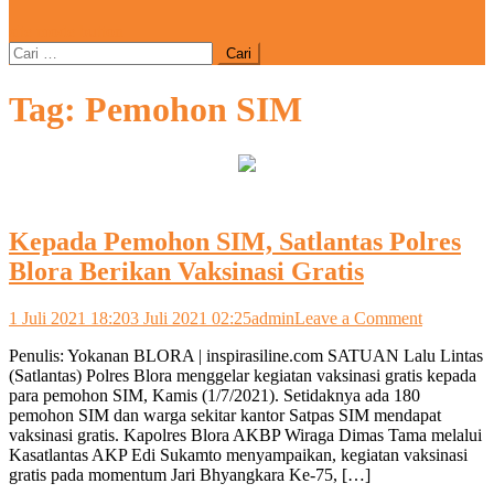
site mode button
Cari
untuk:
Tag:
Pemohon SIM
Kepada Pemohon SIM, Satlantas Polres
Blora Berikan Vaksinasi Gratis
on
1 Juli 2021 18:20
3 Juli 2021 02:25
admin
Leave a Comment
Kepada
Penulis: Yokanan BLORA | inspirasiline.com SATUAN Lalu Lintas
Pemohon
(Satlantas) Polres Blora menggelar kegiatan vaksinasi gratis kepada
SIM,
para pemohon SIM, Kamis (1/7/2021). Setidaknya ada 180
Satlantas
pemohon SIM dan warga sekitar kantor Satpas SIM mendapat
Polres
vaksinasi gratis. Kapolres Blora AKBP Wiraga Dimas Tama melalui
Blora
Kasatlantas AKP Edi Sukamto menyampaikan, kegiatan vaksinasi
Berikan
gratis pada momentum Jari Bhyangkara Ke-75, […]
Vaksinasi