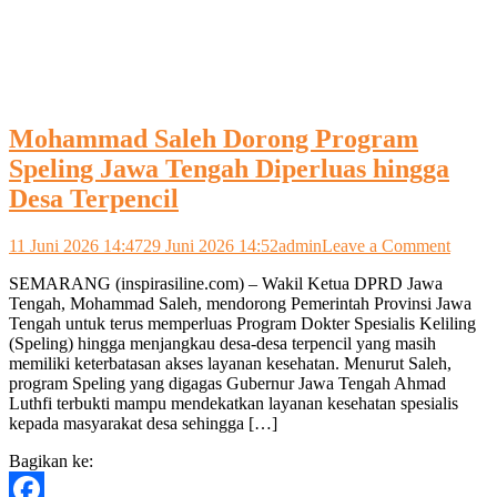
Mohammad Saleh Dorong Program
Speling Jawa Tengah Diperluas hingga
Desa Terpencil
on
11 Juni 2026 14:47
29 Juni 2026 14:52
admin
Leave a Comment
Moha
SEMARANG (inspirasiline.com) – Wakil Ketua DPRD Jawa
Saleh
Tengah, Mohammad Saleh, mendorong Pemerintah Provinsi Jawa
Doron
Tengah untuk terus memperluas Program Dokter Spesialis Keliling
Progr
(Speling) hingga menjangkau desa-desa terpencil yang masih
Spelin
memiliki keterbatasan akses layanan kesehatan. Menurut Saleh,
Jawa
program Speling yang digagas Gubernur Jawa Tengah Ahmad
Tenga
Luthfi terbukti mampu mendekatkan layanan kesehatan spesialis
Diperl
kepada masyarakat desa sehingga […]
hingga
Desa
Bagikan ke:
Terpen