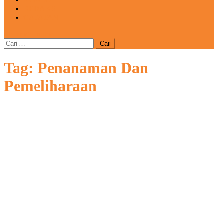
REDAKSI
CATATAN
site mode button
Cari
untuk:
Tag:
Penanaman Dan
Pemeliharaan