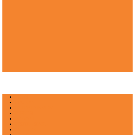
NEWS
EDUKASI
ENTERTAINMENT
IMPRESI
INOVASI
INSPIRASIANA
KULINER
NGASO