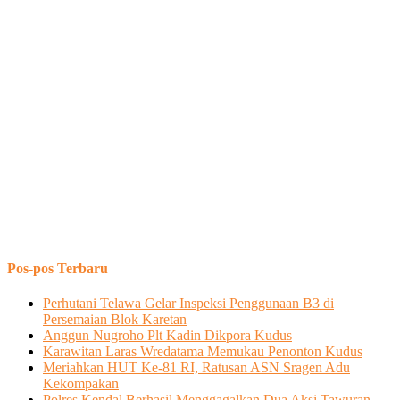
Pos-pos Terbaru
Perhutani Telawa Gelar Inspeksi Penggunaan B3 di
Persemaian Blok Karetan
Anggun Nugroho Plt Kadin Dikpora Kudus
Karawitan Laras Wredatama Memukau Penonton Kudus
Meriahkan HUT Ke-81 RI, Ratusan ASN Sragen Adu
Kekompakan
Polres Kendal Berhasil Menggagalkan Dua Aksi Tawuran