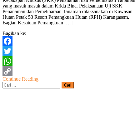
Kecakapan Khusus (SKK) Penanaman dan Pemeliharaan Tanaman
Kwarcab
yang masuk masuk dalam Krida Bina. Pelaksanaan Uji SKK
Grobogan
Penanaman dan Pemeliharaan Tanaman dilaksanakan di Kawasan
Lulus
Hutan Petak 53 Resort Pemangkuan Hutan (RPH) Karangasem,
Ujian
Bagian Kesatuan Pemangkuan […]
SKK
Penanaman
Bagikan ke:
Dan
Pemeliharaan
Tanaman
Facebook
Twitter
WhatsApp
Continue Reading
Copy
Cari
untuk:
Link