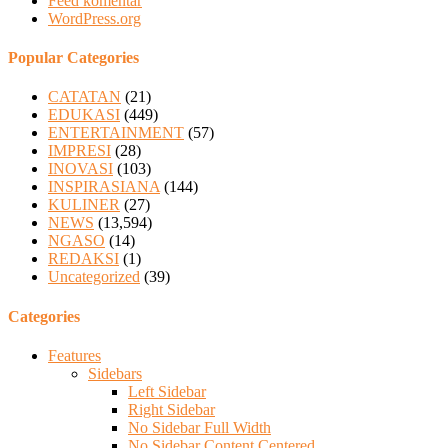
Feed komentar
WordPress.org
Popular Categories
CATATAN
(21)
EDUKASI
(449)
ENTERTAINMENT
(57)
IMPRESI
(28)
INOVASI
(103)
INSPIRASIANA
(144)
KULINER
(27)
NEWS
(13,594)
NGASO
(14)
REDAKSI
(1)
Uncategorized
(39)
Categories
Features
Sidebars
Left Sidebar
Right Sidebar
No Sidebar Full Width
No Sidebar Content Centered