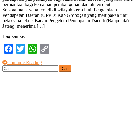
bermanfaat bagi kemajuan pembangunan daerah tersebut.
Pantura,
Sebagaimana yang terjadi di wilayah kerja Unit Pengelolaan
Hasil
Pendapatan Daerah (UPPD) Kab Grobogan yang merupakan unit
Pendapatannya
pelaksana teknis Badan Pengelola Pendapatan Daerah (Bappenda)
Sesuai
Jateng, menerima […]
Target
Bagikan ke:
Facebook
Twitter
WhatsApp
Copy
Link
Continue Reading
Cari
untuk: