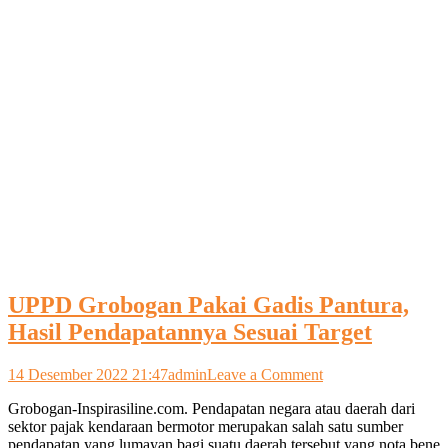
UPPD Grobogan Pakai Gadis Pantura,
Hasil Pendapatannya Sesuai Target
on
14 Desember 2022 21:47
admin
Leave a Comment
UPPD
Grobogan-Inspirasiline.com. Pendapatan negara atau daerah dari
Grobogan
sektor pajak kendaraan bermotor merupakan salah satu sumber
Pakai
pendapatan yang lumayan bagi suatu daerah tersebut yang nota bene
Gadis