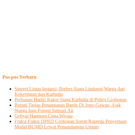
Pos-pos Terbaru
Sinergi Lintas Instansi, Brebes Siaga Lindungi Warga dari
Kekeringan dan Karhutla
Perhutani Hadiri Rakor Siaga Karhutla di Polres Grobogan
Bupati Tinjau Penanganan Banjir Di Jono-Gawan, Ajak
Warga Jaga Fungsi Saluran Air
Gebyar Harmoni Cinta Wiyata
Fraksi-Fraksi DPRD Grobogan Soroti Raperda Penyertaan
Modal BUMD Lewat Pemandangan Umum