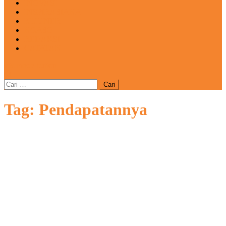
INOVASI
INSPIRASIANA
KULINER
NGASO
REDAKSI
CATATAN
site mode button
Cari
untuk:
Tag:
Pendapatannya