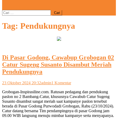
site mode button
Cari
untuk:
Tag:
Pendukungnya
Di Pasar Godong, Cawabup Grobogan 02
Catur Sugeng Susanto Disambut Meriah
Pendukungnya
pada
23 Oktober 2024 20:32
admin
1 Komentar
Di
Grobogan-Inspirasiline.com. Ratusan pedagang dan pendukung
Pasar
paslon no 2 Bambang-Catur, khususnya Cawabub Catur Sugeng
Godong,
Susanto disambut sangat meriah saat kampanye paslon tersebut
Cawabup
berada di Pasar Godong Purwodadi Grobogan, Rabu (23/10/2024).
Grobogan
Catur datang bersama Tim pendampingnya di pasar Godong jam
02
09.00 WIB langsung menuju mimbar kampanye serta menyapanya.
Catur