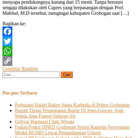
menyapa pendukungnya kurang dari 15 menit. Tanpa berorasi
Ganjar
sengaja dilakukan oleh Capres yang berpasangan dengan Prof.
Tanpa
Mahfud, M.D tersebut, mengingat kabupaten Grobogan saat […]
Orasi,
Beri
Bagikan ke:
Semangat
Pendukungnya
Facebook
Twitter
WhatsApp
Continue Reading
Copy
Cari
untuk:
Link
Pos-pos Terbaru
Perhutani Hadiri Rakor Siaga Karhutla di Polres Grobogan
Bupati Tinjau Penanganan Banjir Di Jono-Gawan, Ajak
Warga Jaga Fungsi Saluran Air
Gebyar Harmoni Cinta Wiyata
Fraksi-Fraksi DPRD Grobogan Soroti Raperda Penyertaan
Modal BUMD Lewat Pemandangan Umum