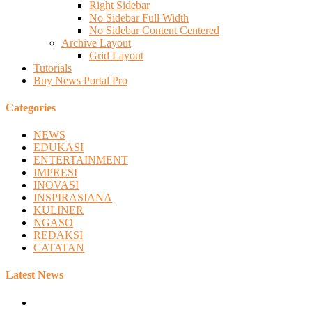
Right Sidebar
No Sidebar Full Width
No Sidebar Content Centered
Archive Layout
Grid Layout
Tutorials
Buy News Portal Pro
Categories
NEWS
EDUKASI
ENTERTAINMENT
IMPRESI
INOVASI
INSPIRASIANA
KULINER
NGASO
REDAKSI
CATATAN
Latest News