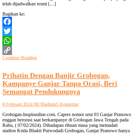
telah dijadwalkan resmi […]
Bagikan ke:
Facebook
Twitter
WhatsApp
Continue Reading
Copy
Link
Prihatin Dengan Banjir Grobogan,
Kampanye Ganjar Tanpa Orasi, Beri
Semangat Pendukungnya
pada
8 Februari 2024 08:30
admin
5 Komentar
Prihatin
Grobogan-Inspirasiline.com. Capres nomor urut 03 Ganjar Pranowo
Dengan
enggan berorasi saat berkampanye di Grobogan Jawa Tengah pada
Banjir
Rabu, ( 07/02/2024). Dihadapan ribuan masa yang memadati
Grobogan,
stadion Krida Bhakti Purwodadi Grobogan, Ganjar Pranowo hanya
Kampanye