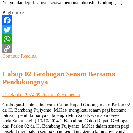
Yel yel dan tepuk tangan serasa membuat atmosfer Godong […]
Sugeng
Susanto
Bagikan ke:
Disambut
Meriah
Pendukungnya
Facebook
Twitter
WhatsApp
Continue Reading
Copy
Link
Cabup 02 Grobogan Senam Bersama
Pendukungnya
pada
21 Oktober 2024 09:26
admin
6 Komentar
Cabup
Grobogan-Inspirasiline.com. Calon Bupati Grobogan dari Paslon 02
02
dr. H. Bambang Pujiyanto, M.Kes, mengikuti senam pagi bersama
Grobogan
ratusan pendukungnya di lapangn Mini Zoo Kecamatan Geyer
Senam
pada Sabtu pagi, ( 19/10/2024 ). Kehadiran Calon Bupati Grobogan
Bersama
dari Paslon 02 dr. H. Bambang Pujiyanto, M.Kes dalam senam pagi
Pendukungnya
tersebut merupakan serangkaian kegiatan agenda kampanye yang