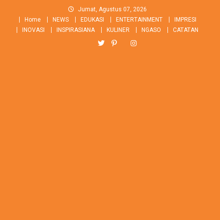
Skip
Jumat, Agustus 07, 2026
to
Home
NEWS
EDUKASI
ENTERTAINMENT
IMPRESI
content
INOVASI
INSPIRASIANA
KULINER
NGASO
CATATAN