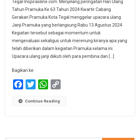
Tegal-Inspirasiline.com. Menjelang peringatan Hari Ulang
Kota
Tahun Pramuka Ke 63 Tahun 2024 Kwartir Cabang
Tegal
Gerakan Pramuka Kota Tegal menggelar upacara ulang
:
Janji Pramuka yang berlangsung Rabu 13 Agustus 2024.
Pramuka
Membina
Kegiatan tersebut sebagai momentum untuk
Kader
mengevaluasi sekaligus untuk merenung kiranya apa yang
Penerus
telah diberikan dalam kegiatan Pramuka selama ini.
Bangsa
Upacara ulang janji diikuti oleh para pembina dan […]
Bagikan ke:
Facebook
Twitter
WhatsApp
Copy
Link
Continue Reading