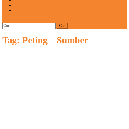
REDAKSI
CATATAN
site mode button
Cari
untuk:
Tag:
Peting – Sumber