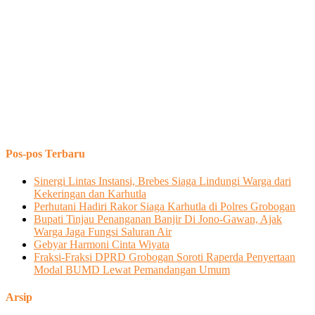
Pos-pos Terbaru
Sinergi Lintas Instansi, Brebes Siaga Lindungi Warga dari
Kekeringan dan Karhutla
Perhutani Hadiri Rakor Siaga Karhutla di Polres Grobogan
Bupati Tinjau Penanganan Banjir Di Jono-Gawan, Ajak
Warga Jaga Fungsi Saluran Air
Gebyar Harmoni Cinta Wiyata
Fraksi-Fraksi DPRD Grobogan Soroti Raperda Penyertaan
Modal BUMD Lewat Pemandangan Umum
Arsip