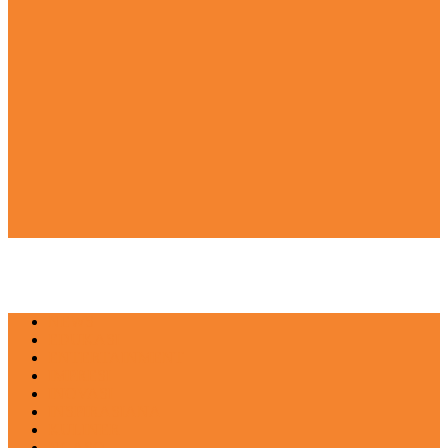
NEWS
EDUKASI
ENTERTAINMENT
IMPRESI
INOVASI
INSPIRASIANA
KULINER
NGASO