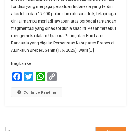
Lahir
fondasi yang menjaga persatuan Indonesia yang terdiri
Pancasila
atas lebih dari 17.000 pulau dan ratusan etnik, tetapi juga
Di
dinilai mampu menjadi jawaban atas berbagai tantangan
Brebes,
Momentum
fragmentasi yang dihadapi dunia saat ini. Pesan tersebut
Meneguhkan
mengemuka dalam Upacara Peringatan Hari Lahir
Pancasila
Pancasila yang digelar Pemerintah Kabupaten Brebes di
Sebagai
Alun-alun Brebes, Senin (1/6/2026). Wakil […]
Living
Ideology
Bagikan ke:
Facebook
Twitter
WhatsApp
Copy
Link
Continue Reading
Cari