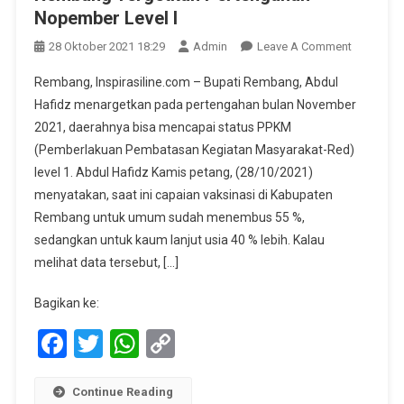
Nopember Level I
On
28 Oktober 2021 18:29
Admin
Leave A Comment
Rembang
Rembang, Inspirasiline.com – Bupati Rembang, Abdul
Tergetkan
Hafidz menargetkan pada pertengahan bulan November
Pertengah
2021, daerahnya bisa mencapai status PPKM
Nopembe
(Pemberlakuan Pembatasan Kegiatan Masyarakat-Red)
Level
I
level 1. Abdul Hafidz Kamis petang, (28/10/2021)
menyatakan, saat ini capaian vaksinasi di Kabupaten
Rembang untuk umum sudah menembus 55 %,
sedangkan untuk kaum lanjut usia 40 % lebih. Kalau
melihat data tersebut, […]
Bagikan ke:
Facebook
Twitter
WhatsApp
Copy
Link
Continue Reading