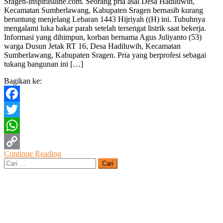
Sragen-Inspirasiline.com. Seorang pria asal Desa Hadiluwih,
Bangunan
Kecamatan Sumberlawang, Kabupaten Sragen bernasib kurang
Tersengat
beruntung menjelang Lebaran 1443 Hijriyah ((H) ini. Tubuhnya
Listrik
mengalami luka bakar parah setelah tersengat listrik saat bekerja.
80%
Informasi yang dihimpun, korban bernama Agus Juliyanto (53)
Luka
warga Dusun Jetak RT 16, Desa Hadiluwih, Kecamatan
Bakar
Sumberlawang, Kabupaten Sragen. Pria yang berprofesi sebagai
tukang bangunan ini […]
Bagikan ke:
Facebook
Twitter
WhatsApp
Continue Reading
Copy
Cari
untuk:
Link