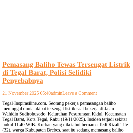
Pemasang Baliho Tewas Tersengat Listrik
di Tegal Barat, Polisi Selidiki
Penyebabnya
on
21 November 2025 05:40
admin
Leave a Comment
Pemasang
Tegal-Inspirasiline.com. Seorang pekerja pemasangan baliho
Baliho
meninggal dunia akibat tersengat listrik saat bekerja di Jalan
Tewas
Wahidin Sudirohusodo, Kelurahan Pesurungan Kidul, Kecamatan
Tersengat
Tegal Barat, Kota Tegal, Rabu (19/11/2025). Insiden terjadi sekitar
Listrik
pukul 11.40 WIB. Korban yang diketahui bernama Tedi Rizali Tife
di
(32), warga Kabupaten Brebes, saat itu sedang memasang baliho
Tegal