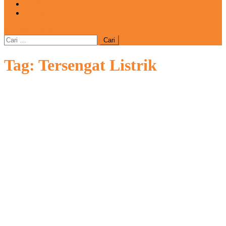
REDAKSI
CATATAN
site mode button
Cari
untuk:
Tag:
Tersengat Listrik