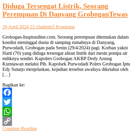
Diduga Tersengat Listrik, Seorang
Perempuan Di Danyang GroboganTewas
pada
29 April 2024 22:16
admin
5 Komentar
Diduga
Grobogan-Inspirasiline.com. Seorang perempuan ditemukan dalam
Tersengat
kondisi meninggal dunia di samping rumahnya di Danyang,
Listrik,
Purwodadi, Grobogan pada Senin (29/4/2024) pagi. Korban yakni
Seorang
Harti (70) yang diduga tersengat aliran listrik dari mesin pompa air
Perempuan
miliknya sendiri. Kapolres Grobogan AKBP Dedy Anung
Di
Kurniawan melalui Plh. Kapolsek Purwodadi Polres Grobogan Iptu
Danyang
Edy Sutarjo menjelaskan, kejadian tersebut awalnya diketahui oleh
GroboganTewas
[…]
Bagikan ke:
Facebook
Twitter
WhatsApp
Continue Reading
Copy