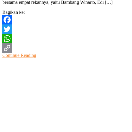
bersama empat rekannya, yaitu Bambang Winarto, Edi […]
Barat,
Polisi
Bagikan ke:
Selidiki
Penyebabnya
Facebook
Twitter
WhatsApp
Continue Reading
Copy
Link