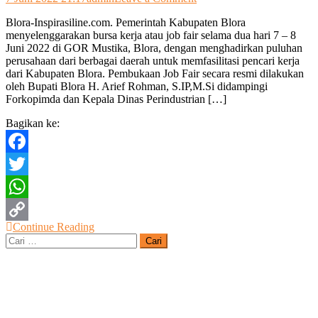
Lewat
Blora-Inspirasiline.com. Pemerintah Kabupaten Blora
Job
menyelenggarakan bursa kerja atau job fair selama dua hari 7 – 8
Fair,
Juni 2022 di GOR Mustika, Blora, dengan menghadirkan puluhan
Bupati
perusahaan dari berbagai daerah untuk memfasilitasi pencari kerja
Harap
dari Kabupaten Blora. Pembukaan Job Fair secara resmi dilakukan
Banyak
oleh Bupati Blora H. Arief Rohman, S.IP,M.Si didampingi
Tenaga
Forkopimda dan Kepala Dinas Perindustrian […]
Kerja
Blora
Bagikan ke:
Terserap
Facebook
Twitter
WhatsApp
Continue Reading
Copy
Cari
untuk:
Link