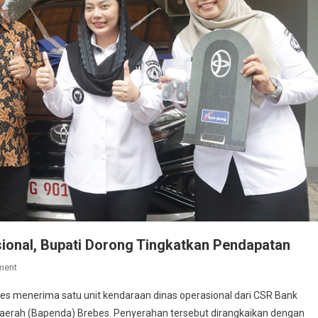
ional, Bupati Dorong Tingkatkan Pendapatan
On
ment
Bapenda
es menerima satu unit kendaraan dinas operasional dari CSR Bank
Brebes
aerah (Bapenda) Brebes. Penyerahan tersebut dirangkaikan dengan
Terima