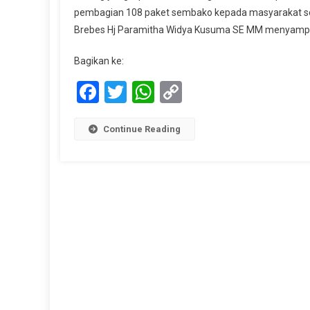
pembagian 108 paket sembako kepada masyarakat sek
Brebes Hj Paramitha Widya Kusuma SE MM menyampaika
Bagikan ke:
Facebook
Twitter
WhatsApp
Copy
Link
Continue Reading