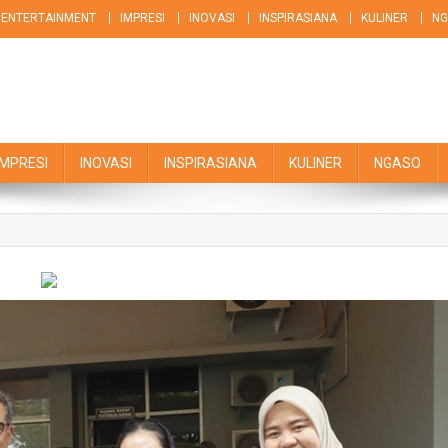
ENTERTAINMENT
IMPRESI
INOVASI
INSPIRASIANA
KULINER
NG
IMPRESI
INOVASI
INSPIRASIANA
KULINER
NGASO