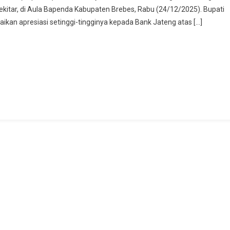
itar, di Aula Bapenda Kabupaten Brebes, Rabu (24/12/2025). Bupati
Mobil
n apresiasi setinggi-tingginya kepada Bank Jateng atas […]
Operasional,
Bupati
Dorong
Tingkatkan
Pendapatan