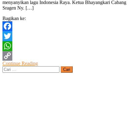
menyanyikan lagu Indonesia Raya. Ketua Bhayangkari Cabang
Melepas
Sragen Ny. […]
Siswa/i
TK
Bagikan ke:
Kemala
Bhayangkari
68
Facebook
Mondokan
Twitter
WhatsApp
Continue Reading
Copy
Cari
untuk:
Link