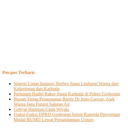
Pos-pos Terbaru
Sinergi Lintas Instansi, Brebes Siaga Lindungi Warga dari
Kekeringan dan Karhutla
Perhutani Hadiri Rakor Siaga Karhutla di Polres Grobogan
Bupati Tinjau Penanganan Banjir Di Jono-Gawan, Ajak
Warga Jaga Fungsi Saluran Air
Gebyar Harmoni Cinta Wiyata
Fraksi-Fraksi DPRD Grobogan Soroti Raperda Penyertaan
Modal BUMD Lewat Pemandangan Umum