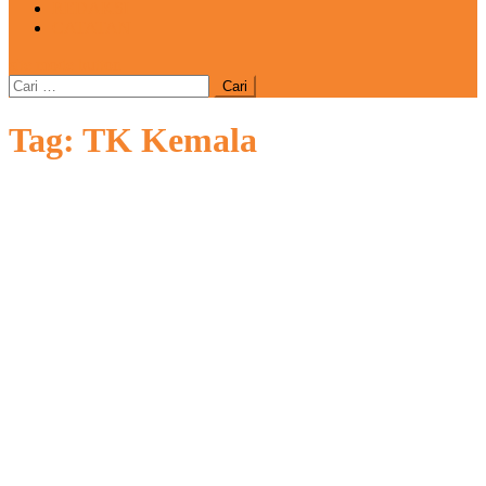
REDAKSI
CATATAN
site mode button
Cari
untuk:
Tag:
TK Kemala