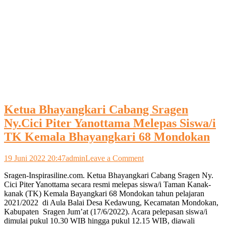
Ketua Bhayangkari Cabang Sragen
Ny.Cici Piter Yanottama Melepas Siswa/i
TK Kemala Bhayangkari 68 Mondokan
on
19 Juni 2022 20:47
admin
Leave a Comment
Ketua
Sragen-Inspirasiline.com. Ketua Bhayangkari Cabang Sragen Ny.
Bhayangkari
Cici Piter Yanottama secara resmi melepas siswa/i Taman Kanak-
Cabang
kanak (TK) Kemala Bayangkari 68 Mondokan tahun pelajaran
Sragen
2021/2022 di Aula Balai Desa Kedawung, Kecamatan Mondokan,
Ny.Cici
Kabupaten Sragen Jum’at (17/6/2022). Acara pelepasan siswa/i
Piter
dimulai pukul 10.30 WIB hingga pukul 12.15 WIB, diawali
Yanottama