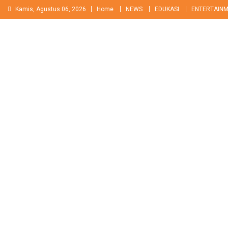
Skip
Kamis, Agustus 06, 2026
Home
NEWS
EDUKASI
ENTERTAIN
to
content