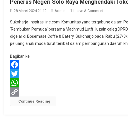
Penerus Negeri Solo Raya Menghendaki To
On
28 Maret 2024 21:12
Admin
Leave A Comment
Penerus
Sukoharjo-Inspirasiline.com. Komunitas yang tergabung dalam P
Negeri
‘Rembukan Pemuda’ bersama Machmud Lutfi Huzain caleg DPRD ter
Solo
digelar di Bosemase Coffe & Eatery, Sukoharjo pada, Rabu (27/3
Raya
peluang anak muda turut terlibat dalam pembangunan daerah kh
Menghendaki
Tokoh
Bagikan ke:
Muda
Mampu
Memimpin
Facebook
Bangsa
Twitter
WhatsApp
Copy
Continue Reading
Link