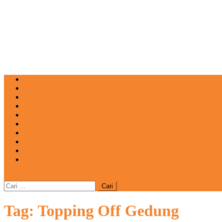
NEWS
EDUKASI
ENTERTAINMENT
IMPRESI
INOVASI
INSPIRASIANA
KULINER
NGASO
REDAKSI
CATATAN
site mode button
Cari
untuk:
Tag:
Topping Off Gedung