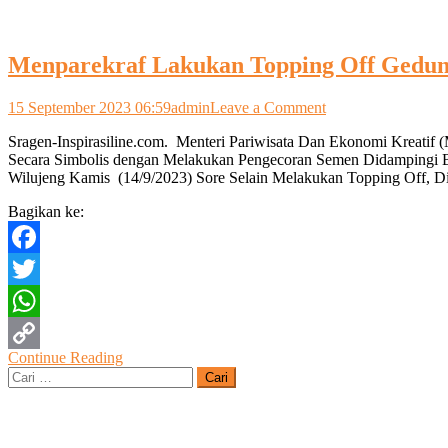
Menparekraf Lakukan Topping Off Gedung
on
15 September 2023 06:59
admin
Leave a Comment
Menparekraf
Sragen-Inspirasiline.com. Menteri Pariwisata Dan Ekonomi Kreatif
Lakukan
Secara Simbolis dengan Melakukan Pengecoran Semen Didampingi B
Topping
Wilujeng Kamis (14/9/2023) Sore Selain Melakukan Topping Off, D
Off
Gedung
Bagikan ke:
Kuliah
Poltekpar
Solo
Facebook
Raya
Twitter
WhatsApp
Continue Reading
Copy
Cari
untuk:
Link