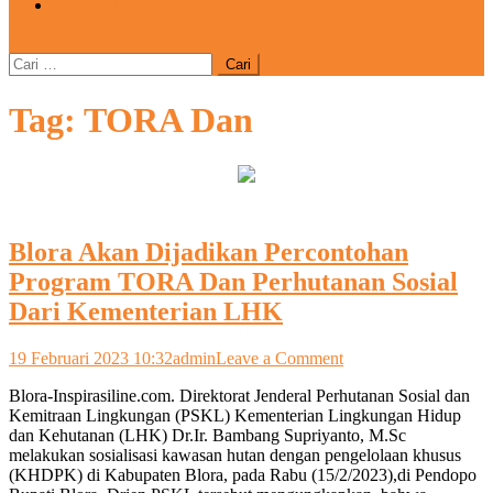
CATATAN
site mode button
Cari
untuk:
Tag:
TORA Dan
Blora Akan Dijadikan Percontohan
Program TORA Dan Perhutanan Sosial
Dari Kementerian LHK
on
19 Februari 2023 10:32
admin
Leave a Comment
Blora
Blora-Inspirasiline.com. Direktorat Jenderal Perhutanan Sosial dan
Akan
Kemitraan Lingkungan (PSKL) Kementerian Lingkungan Hidup
Dijadikan
dan Kehutanan (LHK) Dr.Ir. Bambang Supriyanto, M.Sc
Percontohan
melakukan sosialisasi kawasan hutan dengan pengelolaan khusus
Program
(KHDPK) di Kabupaten Blora, pada Rabu (15/2/2023),di Pendopo
TORA