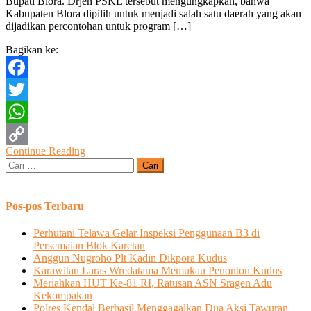
Bupati Blora. Drjen PSKL tersebut mengungkapkan, bahwa
Dan
Kabupaten Blora dipilih untuk menjadi salah satu daerah yang akan
Perhutanan
dijadikan percontohan untuk program […]
Sosial
Dari
Bagikan ke:
Kementerian
LHK
Facebook
Twitter
WhatsApp
Continue Reading
Copy
Cari
untuk:
Link
Pos-pos Terbaru
Perhutani Telawa Gelar Inspeksi Penggunaan B3 di
Persemaian Blok Karetan
Anggun Nugroho Plt Kadin Dikpora Kudus
Karawitan Laras Wredatama Memukau Penonton Kudus
Meriahkan HUT Ke-81 RI, Ratusan ASN Sragen Adu
Kekompakan
Polres Kendal Berhasil Menggagalkan Dua Aksi Tawuran