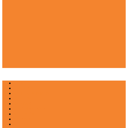
NEWS
EDUKASI
ENTERTAINMENT
IMPRESI
INOVASI
INSPIRASIANA
KULINER
NGASO
REDAKSI