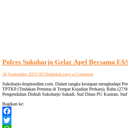
Polres Sukoharjo Gelar Apel Bersama F
on
30 September 2023 00:56
admin
Leave a Comment
Polres
Sukoharjo-Inspirasiline.com. Dalam rangka kesiapan menghadapi P
Sukoharjo
TPTKP (Tindakan Pertama di Tempat Kejadian Perkara), Rabu (27/9/2
Gelar
Pengendalian Dishub Sukoharjo Sukadi, Staf Dinas PU Kasiran, Staf
Apel
Bersama
Bagikan ke:
FAST
Dan
Latihan
Facebook
Penanganan
TPTKP