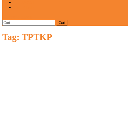
REDAKSI
CATATAN
site mode button
Cari
untuk:
Tag:
TPTKP