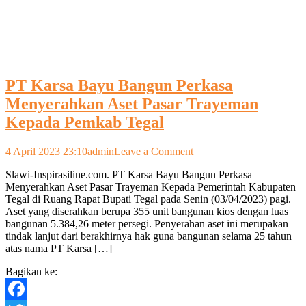
PT Karsa Bayu Bangun Perkasa
Menyerahkan Aset Pasar Trayeman
Kepada Pemkab Tegal
on
4 April 2023 23:10
admin
Leave a Comment
PT
Slawi-Inspirasiline.com. PT Karsa Bayu Bangun Perkasa
Karsa
Menyerahkan Aset Pasar Trayeman Kepada Pemerintah Kabupaten
Bayu
Tegal di Ruang Rapat Bupati Tegal pada Senin (03/04/2023) pagi.
Bangun
Aset yang diserahkan berupa 355 unit bangunan kios dengan luas
Perkasa
bangunan 5.384,26 meter persegi. Penyerahan aset ini merupakan
Menyerahkan
tindak lanjut dari berakhirnya hak guna bangunan selama 25 tahun
Aset
atas nama PT Karsa […]
Pasar
Trayeman
Bagikan ke:
Kepada
Pemkab
Tegal