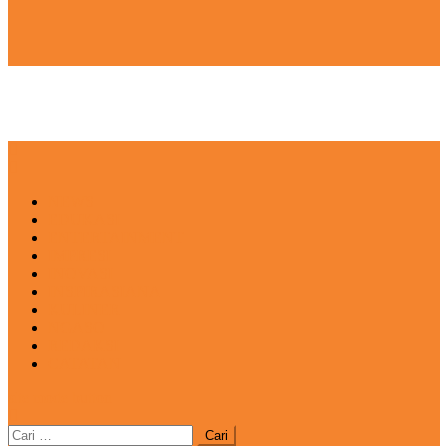
NEWS
EDUKASI
ENTERTAINMENT
IMPRESI
INOVASI
INSPIRASIANA
KULINER
NGASO
REDAKSI
CATATAN
site mode button
Cari